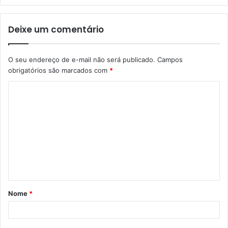
Deixe um comentário
O seu endereço de e-mail não será publicado.
Campos
obrigatórios são marcados com
*
C
o
m
e
n
t
á
Nome
*
r
i
o