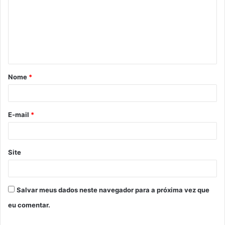
m
e
n
t
á
Nome
*
r
i
o
E-mail
*
*
Site
Salvar meus dados neste navegador para a próxima vez que
eu comentar.