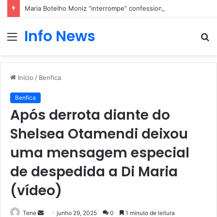
Maria Botelho Moniz “interrompe” confessionário
Info News
Menu
P
p
Início
/
Benfica
Benfica
Após derrota diante do
Shelsea Otamendi deixou
uma mensagem especial
de despedida a Di Maria
(vídeo)
Mande
Tene
junho 29, 2025
0
1 minuto de leitura