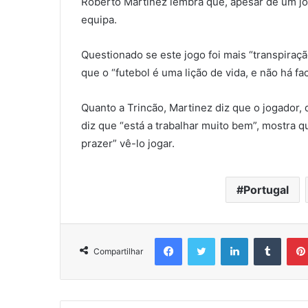
Roberto Martinez lembra que, apesar de um jog
equipa.
Questionado se este jogo foi mais “transpiraçã
que o “futebol é uma lição de vida, e não há fac
Quanto a Trincão, Martinez diz que o jogador
diz que “está a trabalhar muito bem”, mostra 
prazer” vê-lo jogar.
Portugal
Facebook
Twitter
Linkedin
Tumbl
Compartilhar