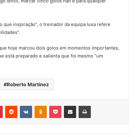
o difícil, marcar cinco golos não é para qualquer
o que inspiração”, o treinador da equipa lusa refere
ilidades”.
, que hoje marcou dois golos em momentos importantes,
que está preparado e salienta que foi mesmo “um
Roberto Martinez
r
Pinterest
Reddit
VK
OK
Pocket
Compartilhar via e-mail
Imprimir