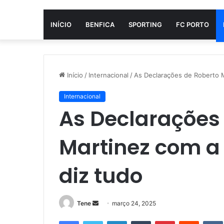
INÍCIO
BENFICA
SPORTING
FC PORTO
Início
/
Internacional
/
As Declarações de Roberto Ma
Internacional
As Declarações
Martinez com a 
diz tudo
Mande
Tene
março 24, 2025
um
Facebook
Twitter
Linkedin
Tumblr
Pinterest
Reddit