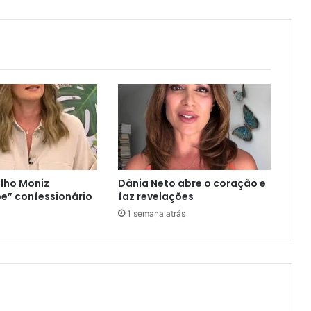
lho Moniz
Dânia Neto abre o coração e
e” confessionário
faz revelações
1 semana atrás