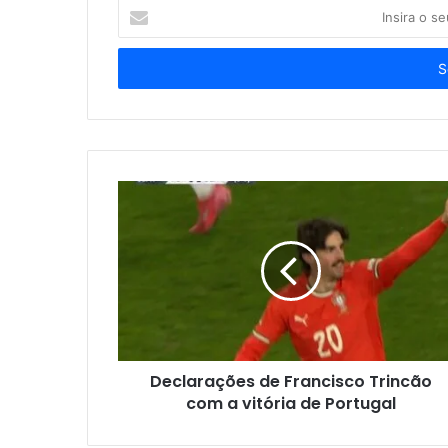
Insira
o
seu
endereço
de
email
Declarações de Francisco Trincão
com a vitória de Portugal