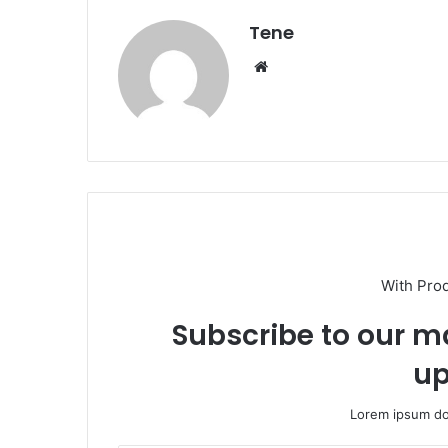
Tene
Website
With Pro
Subscribe to our ma
up
Lorem ipsum dol