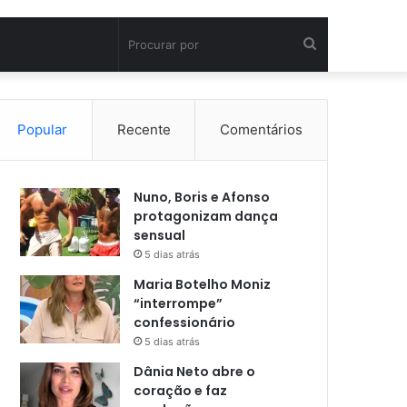
Procurar
por
Popular
Recente
Comentários
Nuno, Boris e Afonso
protagonizam dança
sensual
5 dias atrás
Maria Botelho Moniz
“interrompe”
confessionário
5 dias atrás
Dânia Neto abre o
coração e faz