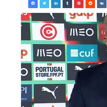
e-
mail