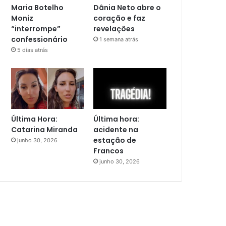
Maria Botelho
Dânia Neto abre o
Moniz
coração e faz
“interrompe”
revelações
confessionário
1 semana atrás
5 dias atrás
Última Hora:
Última hora:
Catarina Miranda
acidente na
estação de
junho 30, 2026
Francos
junho 30, 2026