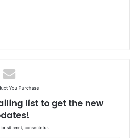
duct You Purchase
iling list to get the new
dates!
or sit amet, consectetur.