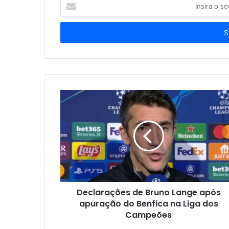
Insira
o
seu
endereço
de
email
Declarações de Bruno Lange após
apuração do Benfica na Liga dos
Campeões