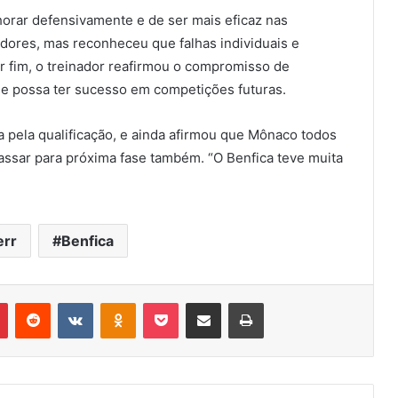
rar defensivamente e de ser mais eficaz nas
adores, mas reconheceu que falhas individuais e
or fim, o treinador reafirmou o compromisso de
a e possa ter sucesso em competições futuras.
 pela qualificação, e ainda afirmou que Mônaco todos
assar para próxima fase também. “O Benfica teve muita
err
Benfica
r
Pinterest
Reddit
VK
OK
Pocket
Compartilhar via e-mail
Imprimir