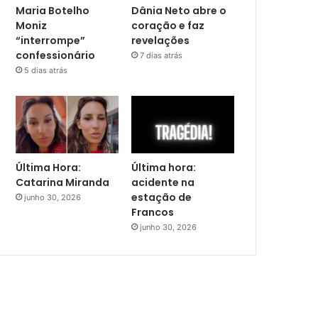
Maria Botelho
Dânia Neto abre o
Moniz
coração e faz
“interrompe”
revelações
confessionário
7 dias atrás
5 dias atrás
Última Hora:
Última hora:
Catarina Miranda
acidente na
estação de
junho 30, 2026
Francos
junho 30, 2026