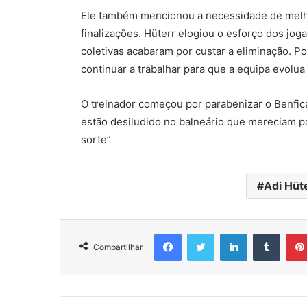
Ele também mencionou a necessidade de melho
finalizações. Hüterr elogiou o esforço dos jog
coletivas acabaram por custar a eliminação. P
continuar a trabalhar para que a equipa evolu
O treinador começou por parabenizar o Benfica
estão desiludido no balneário que mereciam p
sorte”
Adi Hüt
Facebook
Twitter
Linkedin
Tumbl
Compartilhar