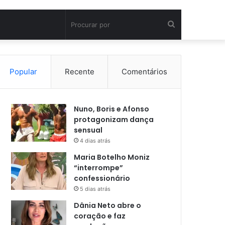
Procurar
por
Popular
Recente
Comentários
Nuno, Boris e Afonso
protagonizam dança
sensual
4 dias atrás
Maria Botelho Moniz
“interrompe”
confessionário
5 dias atrás
Dânia Neto abre o
coração e faz