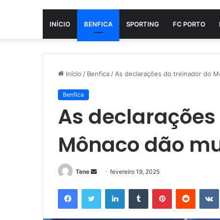
INÍCIO
BENFICA
SPORTING
FC PORTO
Início
/
Benfica
/
As declarações do treinador do M
Benfica
As declarações 
Mônaco dão mui
Mande
Tene
fevereiro 19, 2025
um
Facebook
Twitter
Linkedin
Tumblr
Pinterest
Reddit
e-
mail