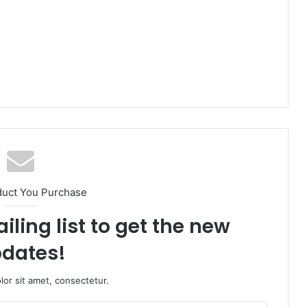
duct You Purchase
iling list to get the new
dates!
or sit amet, consectetur.