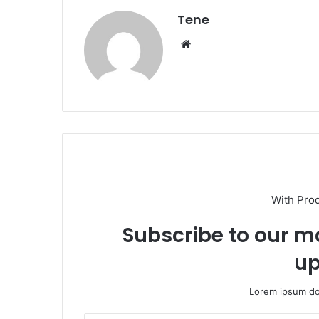
Tene
Website
With Pro
Subscribe to our ma
up
Lorem ipsum dol