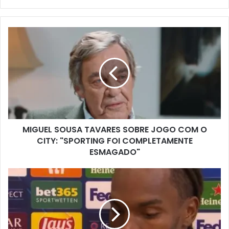
email
MIGUEL SOUSA TAVARES SOBRE JOGO COM O
CITY: "SPORTING FOI COMPLETAMENTE
ESMAGADO"