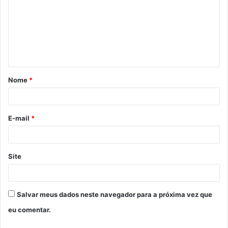
m
e
n
t
á
Nome
*
r
i
o
E-mail
*
*
Site
Salvar meus dados neste navegador para a próxima vez que
eu comentar.