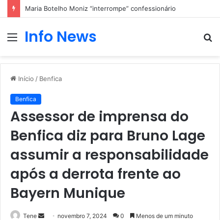
Maria Botelho Moniz “interrompe” confessionário
Info News
Menu
P
p
Início
/
Benfica
Benfica
Assessor de imprensa do
Benfica diz para Bruno Lage
assumir a responsabilidade
após a derrota frente ao
Bayern Munique
Mande
Tene
novembro 7, 2024
0
Menos de um minuto