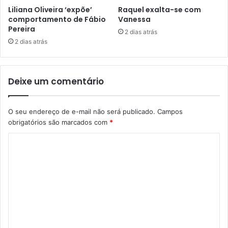
Liliana Oliveira ‘expõe’
Raquel exalta-se com
comportamento de Fábio
Vanessa
Pereira
2 dias atrás
2 dias atrás
Deixe um comentário
O seu endereço de e-mail não será publicado.
Campos
obrigatórios são marcados com
*
C
o
m
e
n
t