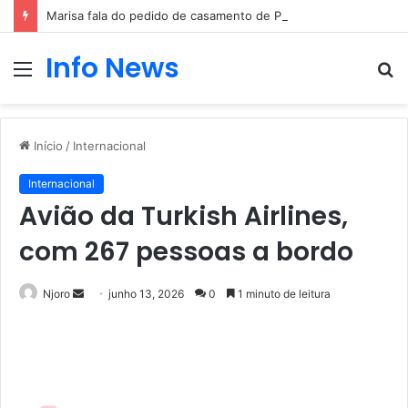
Marisa fala do pedido de casamento de Pedro Jorge
Info News
Menu
P
p
Início
/
Internacional
Internacional
Avião da Turkish Airlines,
com 267 pessoas a bordo
Mande
Njoro
junho 13, 2026
0
1 minuto de leitura
um
e-
mail