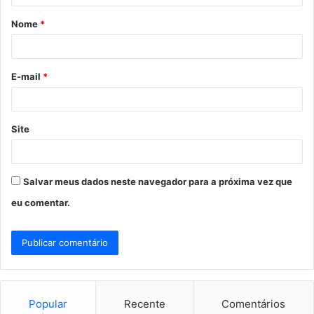
á
Nome
*
r
i
o
E-mail
*
*
Site
Salvar meus dados neste navegador para a próxima vez que
eu comentar.
Popular
Recente
Comentários