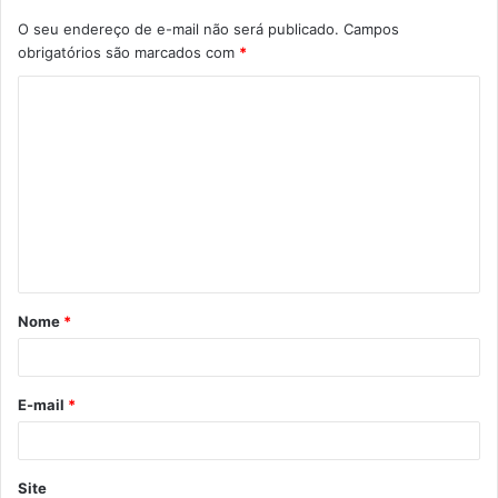
O seu endereço de e-mail não será publicado.
Campos
obrigatórios são marcados com
*
C
o
m
e
n
t
á
Nome
*
r
i
o
E-mail
*
*
Site