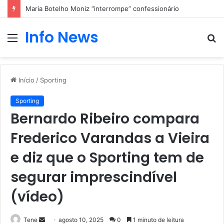
Maria Botelho Moniz “interrompe” confessionário
Info News
Menu
P
p
Início
/
Sporting
Sporting
Bernardo Ribeiro compara
Frederico Varandas a Vieira
e diz que o Sporting tem de
segurar imprescindível
(vídeo)
Mande
Tene
agosto 10, 2025
0
1 minuto de leitura