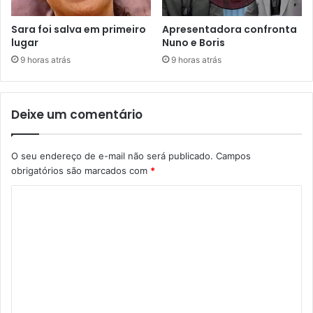
Sara foi salva em primeiro
Apresentadora confronta
lugar
Nuno e Boris
9 horas atrás
9 horas atrás
Deixe um comentário
O seu endereço de e-mail não será publicado.
Campos
obrigatórios são marcados com
*
C
o
m
e
n
t