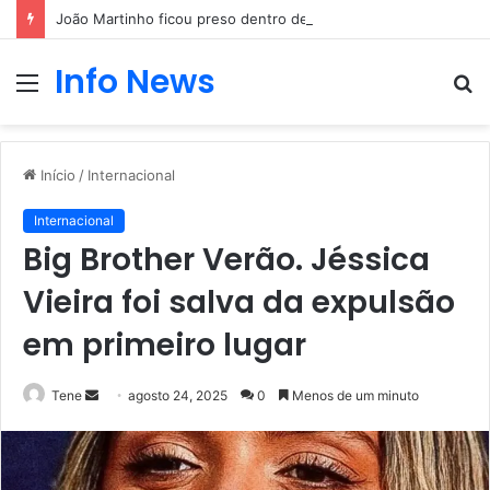
João Martinho ficou preso dentro de uma pequena aeronave
Info News
Menu
P
p
Início
/
Internacional
Internacional
Big Brother Verão. Jéssica
Vieira foi salva da expulsão
em primeiro lugar
Mande
Tene
agosto 24, 2025
0
Menos de um minuto
um
e-
mail