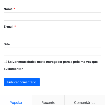
á
Nome
*
r
i
o
E-mail
*
*
Site
Salvar meus dados neste navegador para a próxima vez que
eu comentar.
Popular
Recente
Comentários