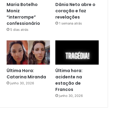
Maria Botelho
Dânia Neto abre o
Moniz
coração e faz
“interrompe”
revelações
confessionário
1 semana atrás
5 dias atrás
Última Hora:
Última hora:
Catarina Miranda
acidente na
estação de
junho 30, 2026
Francos
junho 30, 2026