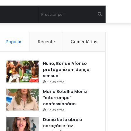
Procurar
por
Popular
Recente
Comentários
Nuno, Boris e Afonso
protagonizam dança
sensual
5 dias atrás
Maria Botelho Moniz
“interrompe”
confessionário
5 dias atrás
Dânia Neto abre o
coração e faz