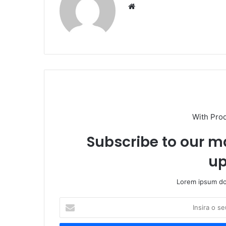
Website
With Pro
Subscribe to our ma
up
Lorem ipsum dol
Insira
o
seu