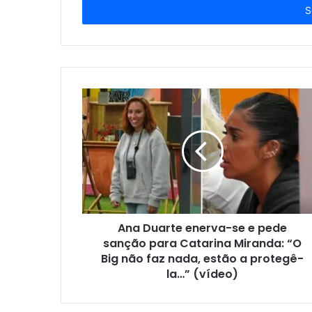
endereço
de
email
Ana Duarte enerva-se e pede
sanção para Catarina Miranda: “O
Big não faz nada, estão a protegê-
la…” (vídeo)