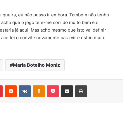
u queira, eu não posso ir embora. Também não tenho
e acho que o jogo tem-me corrido muito bem e o
estaria já aqui. Mas acho mesmo que isto vai definir
u aceitei o convite novamente para vir e estou muito
Maria Botelho Moniz
r
Pinterest
Reddit
VK
OK
Pocket
Compartilhar via e-mail
Imprimir