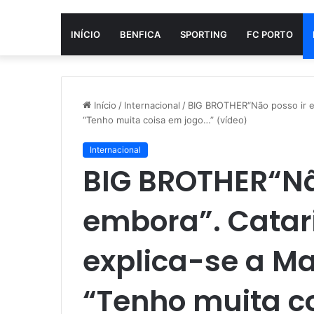
INÍCIO
BENFICA
SPORTING
FC PORTO
Início
/
Internacional
/
BIG BROTHER“Não posso ir em
“Tenho muita coisa em jogo…” (vídeo)
Internacional
BIG BROTHER“Nã
embora”. Catar
explica-se a Ma
“Tenho muita c