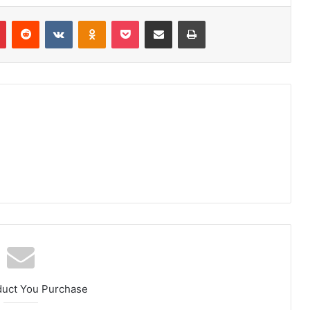
r
Pinterest
Reddit
VK
OK
Pocket
Compartilhar via e-mail
Imprimir
duct You Purchase