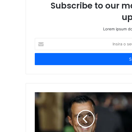
Subscribe to our ma
up
Lorem ipsum dol
Insira
o
seu
endereço
de
email