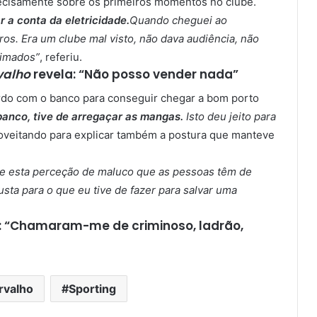
recisamente sobre os primeiros momentos no clube.
 a conta da eletricidade.
Quando cheguei ao
ros. Era um clube mal visto, não dava audiência, não
nimados”
, referiu.
valho
revela: “Não posso vender nada”
rdo com o banco para conseguir chegar a bom porto
banco, tive de arregaçar as mangas.
Isto deu jeito para
proveitando para explicar também a postura que manteve
 esta perceção de maluco que as pessoas têm de
sta para o que eu tive de fazer para salvar uma
 “Chamaram-me de criminoso, ladrão,
rvalho
Sporting