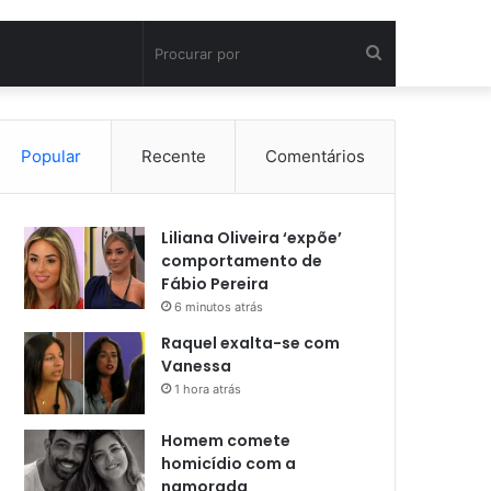
Procurar
por
Popular
Recente
Comentários
Liliana Oliveira ‘expõe’
comportamento de
Fábio Pereira
6 minutos atrás
Raquel exalta-se com
Vanessa
1 hora atrás
Homem comete
homicídio com a
namorada