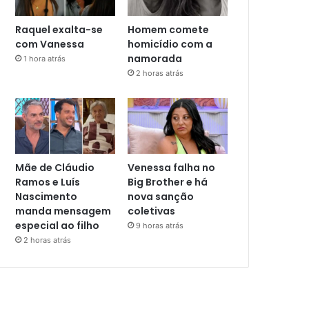
Raquel exalta-se
Homem comete
com Vanessa
homicídio com a
namorada
1 hora atrás
2 horas atrás
Mãe de Cláudio
Venessa falha no
Ramos e Luís
Big Brother e há
Nascimento
nova sanção
manda mensagem
coletivas
especial ao filho
9 horas atrás
2 horas atrás