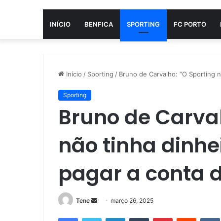
INÍCIO
BENFICA
SPORTING
FC PORTO
Início
/
Sporting
/
Bruno de Carvalho: “O Sporting n
Sporting
Bruno de Carval
não tinha dinh
pagar a conta d
Mande
Tene
março 26, 2025
um
Facebook
Twitter
Linkedin
Tumblr
Pinterest
Reddit