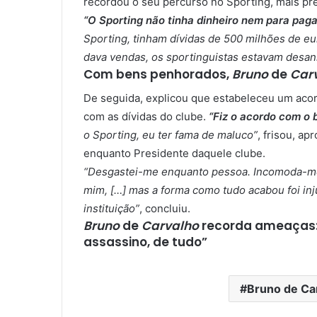
recordou o seu percurso no Sporting, mais p
“O Sporting não tinha dinheiro nem para pagar
Sporting, tinham dívidas de 500 milhões de eu
dava vendas, os sportinguistas estavam desa
Com bens penhorados,
Bruno
de
Car
De seguida, explicou que estabeleceu um aco
com as dívidas do clube.
“F
iz o acordo com o 
o Sporting, eu ter fama de maluco”
, frisou, a
enquanto Presidente daquele clube.
“Desgastei-me enquanto pessoa. Incomoda-me
mim, […] mas a forma como tudo acabou foi inju
instituição”
, concluiu.
Bruno
de
Carvalho
recorda ameaças:
assassino, de tudo”
Bruno de Ca