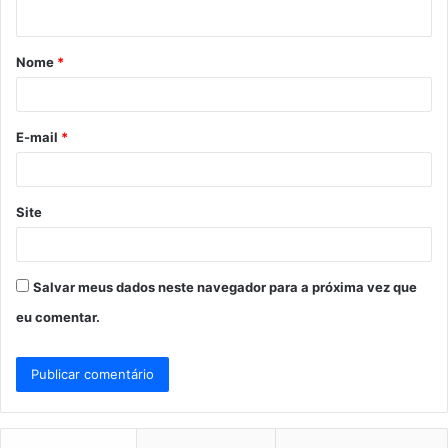
t
á
Nome
*
r
i
o
E-mail
*
*
Site
Salvar meus dados neste navegador para a próxima vez que
eu comentar.