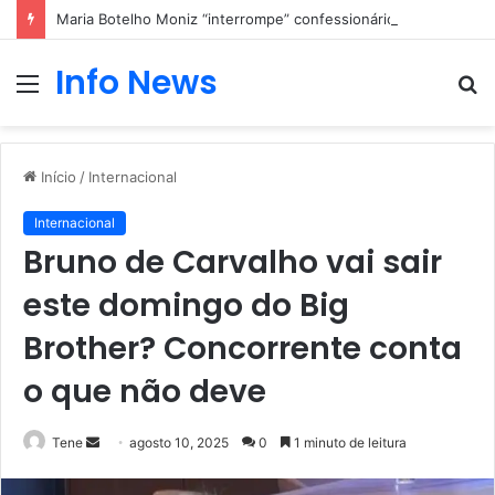
Maria Botelho Moniz “interrompe” confessionário
Info News
Menu
P
p
Início
/
Internacional
Internacional
Bruno de Carvalho vai sair
este domingo do Big
Brother? Concorrente conta
o que não deve
Mande
Tene
agosto 10, 2025
0
1 minuto de leitura
um
e-