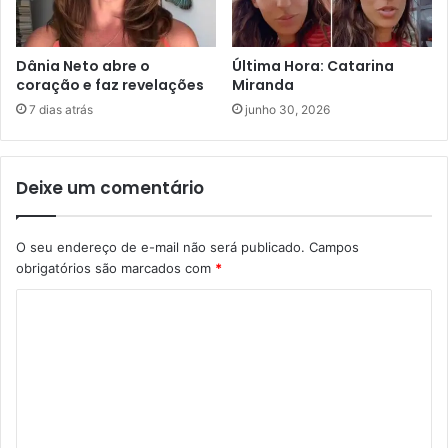
Dânia Neto abre o
Última Hora: Catarina
coração e faz revelações
Miranda
7 dias atrás
junho 30, 2026
Deixe um comentário
O seu endereço de e-mail não será publicado.
Campos
obrigatórios são marcados com
*
C
o
m
e
n