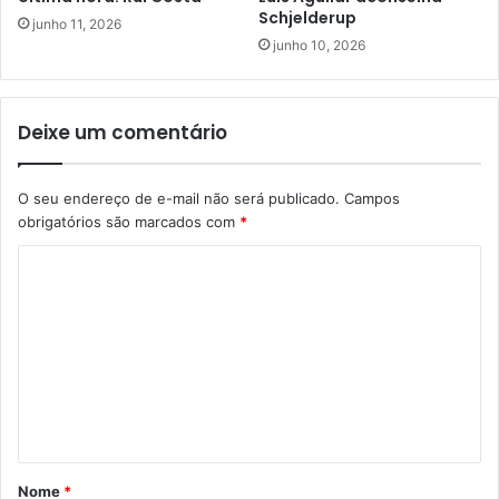
Schjelderup
junho 11, 2026
junho 10, 2026
Deixe um comentário
O seu endereço de e-mail não será publicado.
Campos
obrigatórios são marcados com
*
C
o
m
e
n
t
á
Nome
*
r