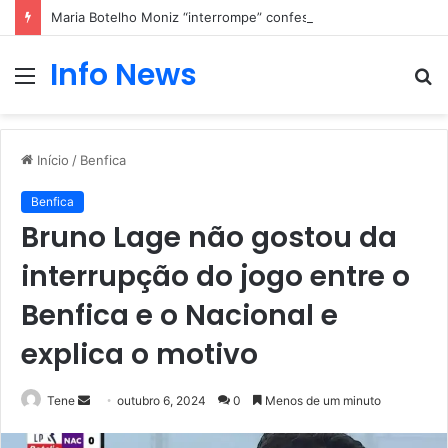
Maria Botelho Moniz “interrompe” confessionário
Info News
Menu
P
p
Início
/
Benfica
Benfica
Bruno Lage não gostou da
interrupção do jogo entre o
Benfica e o Nacional e
explica o motivo
Mande
Tene
outubro 6, 2024
0
Menos de um minuto
um
e-