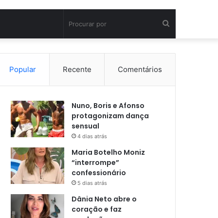
Procurar
por
Popular
Recente
Comentários
Nuno, Boris e Afonso
protagonizam dança
sensual
4 dias atrás
Maria Botelho Moniz
“interrompe”
confessionário
5 dias atrás
Dânia Neto abre o
coração e faz