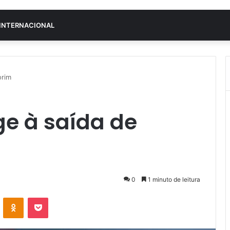
INTERNACIONAL
orim
ge à saída de
0
1 minuto de leitura
VK
OK
Pocket