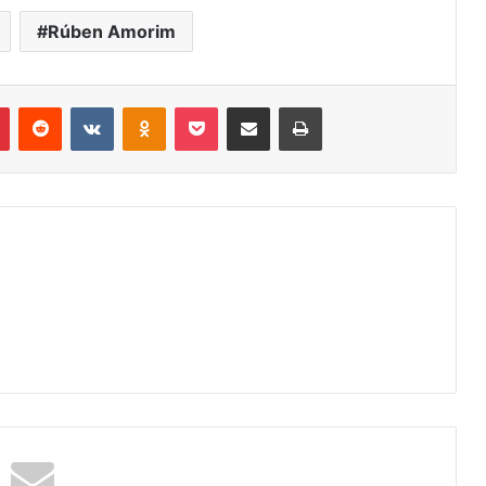
Rúben Amorim
r
Pinterest
Reddit
VK
OK
Pocket
Compartilhar via e-mail
Imprimir