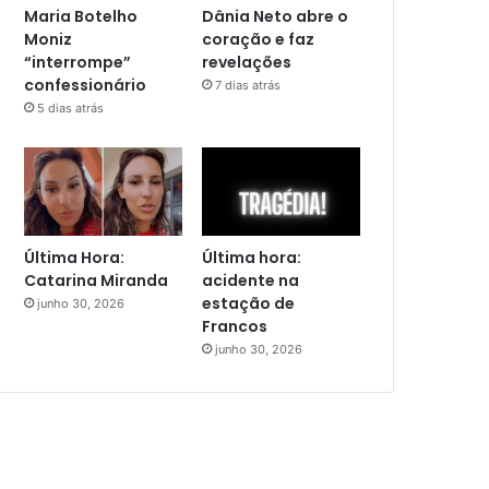
Maria Botelho
Dânia Neto abre o
Moniz
coração e faz
“interrompe”
revelações
confessionário
7 dias atrás
5 dias atrás
Última Hora:
Última hora:
Catarina Miranda
acidente na
estação de
junho 30, 2026
Francos
junho 30, 2026