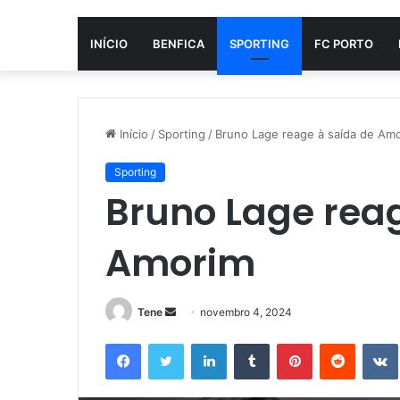
INÍCIO
BENFICA
SPORTING
FC PORTO
Início
/
Sporting
/
Bruno Lage reage à saída de Am
Sporting
Bruno Lage rea
Amorim
Mande
Tene
novembro 4, 2024
um
Facebook
Twitter
Linkedin
Tumblr
Pinterest
Reddit
e-
mail