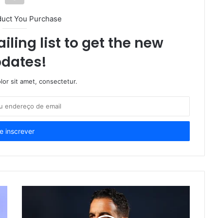
duct You Purchase
iling list to get the new
dates!
or sit amet, consectetur.