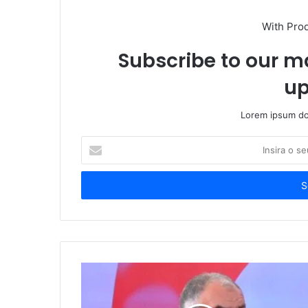
With Pro
Subscribe to our ma
up
Lorem ipsum dol
Insira
o
seu
endereço
de
email