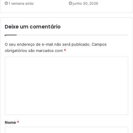
1 semana atrás
junho 30, 2026
Deixe um comentário
O seu endereço de e-mail não será publicado.
Campos
obrigatórios são marcados com
*
C
o
m
e
n
t
á
Nome
*
r
i