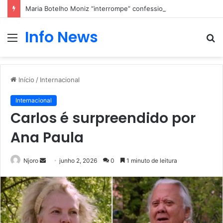
Maria Botelho Moniz “interrompe” confessionário
Info News
Menu
P
p
Início
/
Internacional
Internacional
Carlos é surpreendido por
Ana Paula
Mande
Njoro
junho 2, 2026
0
1 minuto de leitura
um
e-
mail