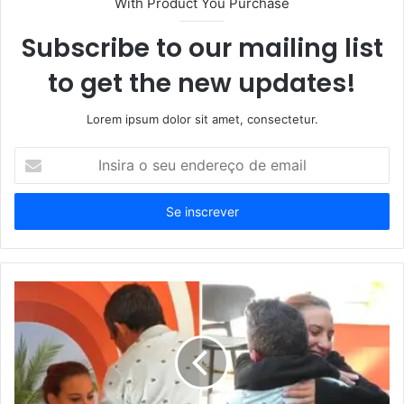
With Product You Purchase
Subscribe to our mailing list
to get the new updates!
Lorem ipsum dolor sit amet, consectetur.
Insira
o
seu
endereço
de
email