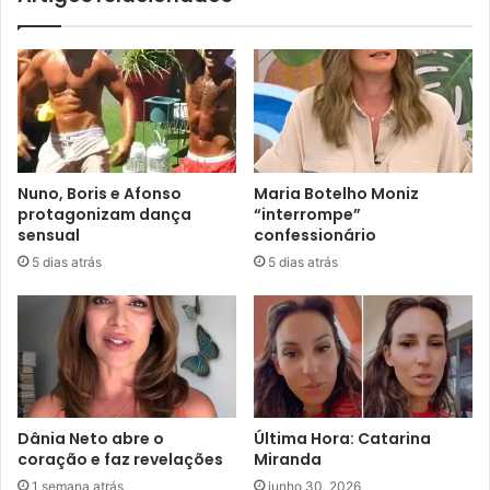
Nuno, Boris e Afonso
Maria Botelho Moniz
protagonizam dança
“interrompe”
sensual
confessionário
5 dias atrás
5 dias atrás
Dânia Neto abre o
Última Hora: Catarina
coração e faz revelações
Miranda
1 semana atrás
junho 30, 2026