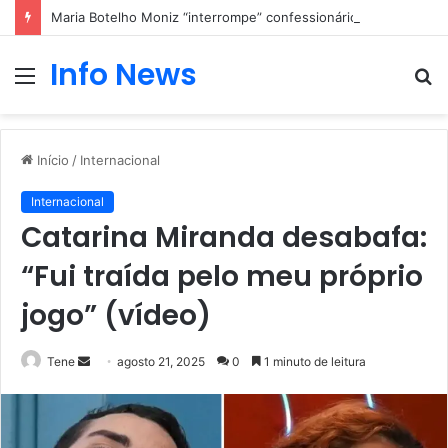
Maria Botelho Moniz “interrompe” confessionário
Info News
Menu
P
p
Início
/
Internacional
Internacional
Catarina Miranda desabafa:
“Fui traída pelo meu próprio
jogo” (vídeo)
Mande
Tene
agosto 21, 2025
0
1 minuto de leitura
um
e-
mail