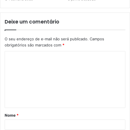
Deixe um comentário
O seu endereço de e-mail não será publicado.
Campos
obrigatórios são marcados com
*
C
o
m
e
n
t
á
Nome
*
r
i