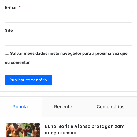
o
E-mail
*
*
Site
Salvar meus dados neste navegador para a próxima vez que
eu comentar.
Popular
Recente
Comentários
Nuno, Boris e Afonso protagonizam
dança sensual