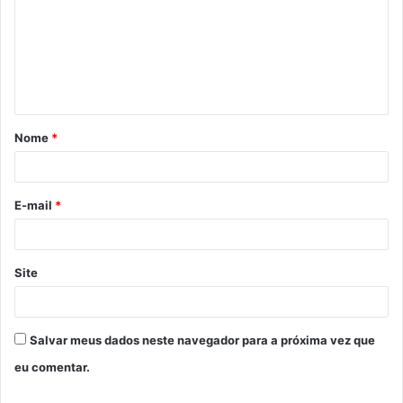
m
e
n
t
á
Nome
*
r
i
o
E-mail
*
*
Site
Salvar meus dados neste navegador para a próxima vez que
eu comentar.