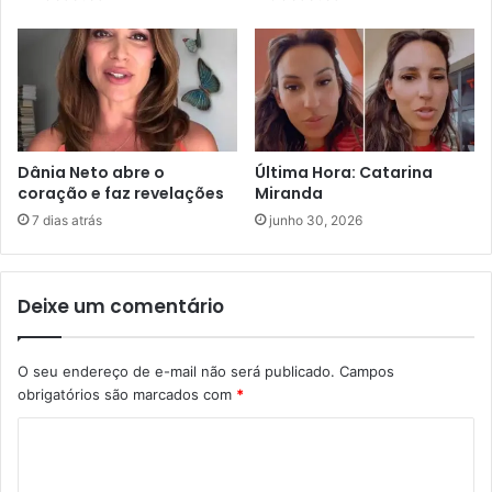
Dânia Neto abre o
Última Hora: Catarina
coração e faz revelações
Miranda
7 dias atrás
junho 30, 2026
Deixe um comentário
O seu endereço de e-mail não será publicado.
Campos
obrigatórios são marcados com
*
C
o