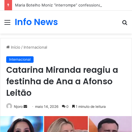
Maria Botelho Moniz “interrompe” confessionário
Info News
Menu
P
p
Início
/
Internacional
Internacional
Catarina Miranda reagiu a
festinha de Ana a Afonso
Leitão
Mande
Njoro
maio 14, 2026
0
1 minuto de leitura
um
e-
mail