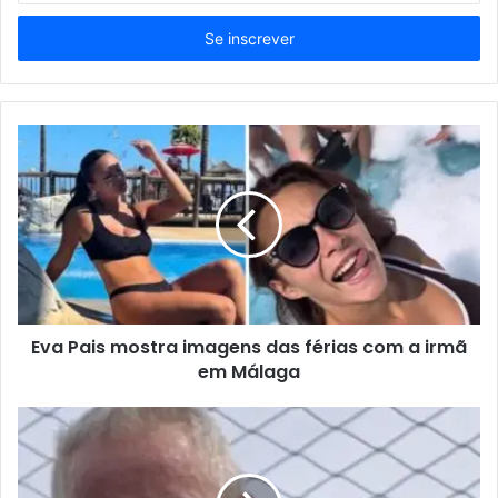
seu
endereço
de
email
Eva Pais mostra imagens das férias com a irmã
em Málaga