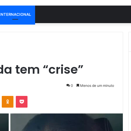
INTERNACIONAL
a tem “crise”
0
Menos de um minuto
VK
OK
Pocket