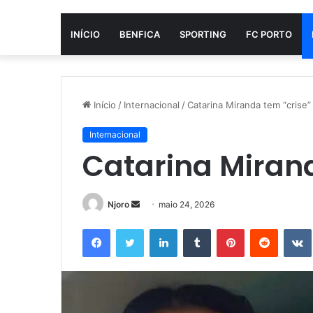
INÍCIO
BENFICA
SPORTING
FC PORTO
Início
/
Internacional
/
Catarina Miranda tem “crise”
Internacional
Catarina Mirand
Mande
Njoro
maio 24, 2026
um
Facebook
Twitter
Linkedin
Tumblr
Pinterest
Reddit
e-
mail