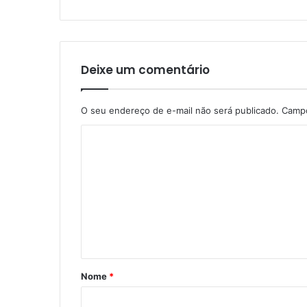
Deixe um comentário
O seu endereço de e-mail não será publicado.
Campo
C
o
m
e
n
t
á
Nome
*
r
i