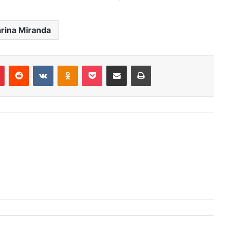
rina Miranda
r
Pinterest
Reddit
VK
OK
Pocket
Compartilhar via e-mail
Imprimir