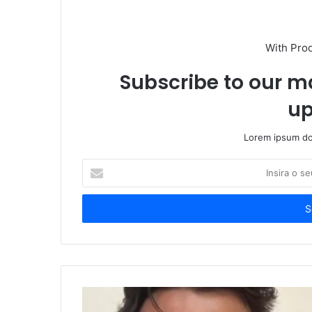
With Pro
Subscribe to our ma
up
Lorem ipsum dol
Insira
o
seu
endereço
de
email