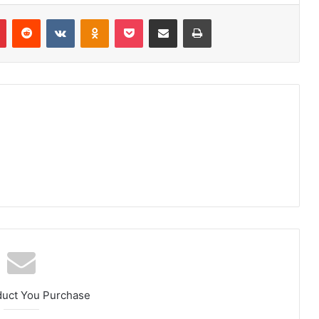
r
Pinterest
Reddit
VK
OK
Pocket
Compartilhar via e-mail
Imprimir
duct You Purchase