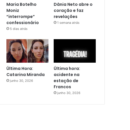
Maria Botelho
Dânia Neto abre o
Moniz
coração e faz
“interrompe”
revelações
confessionário
1 semana atrás
5 dias atrás
Última Hora:
Última hora:
Catarina Miranda
acidente na
estação de
junho 30, 2026
Francos
junho 30, 2026