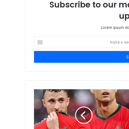
Subscribe to our ma
up
Lorem ipsum dol
Insira
o
seu
endereço
de
email