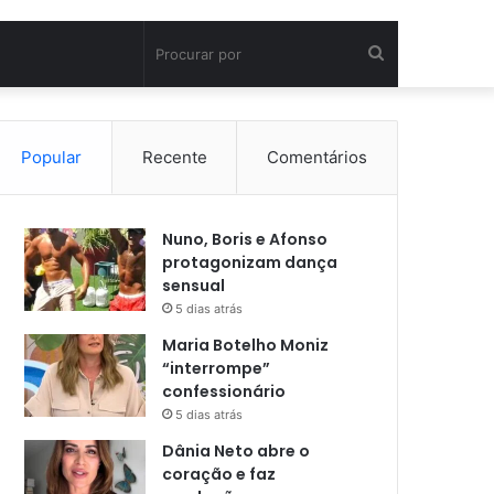
Procurar
por
Popular
Recente
Comentários
Nuno, Boris e Afonso
protagonizam dança
sensual
5 dias atrás
Maria Botelho Moniz
“interrompe”
confessionário
5 dias atrás
Dânia Neto abre o
coração e faz