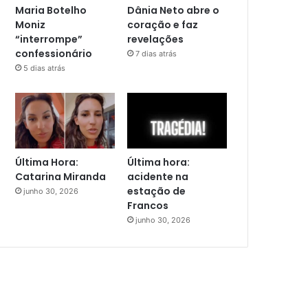
Maria Botelho
Dânia Neto abre o
Moniz
coração e faz
“interrompe”
revelações
confessionário
7 dias atrás
5 dias atrás
Última Hora:
Última hora:
Catarina Miranda
acidente na
estação de
junho 30, 2026
Francos
junho 30, 2026