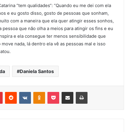
 Catarina “tem qualidades“: “Quando eu me dei com ela
hos e eu gosto disso, gosto de pessoas que sonham,
uito com a maneira que ela quer atingir esses sonhos,
pessoa que não olha a meios para atingir os fins e eu
inspira e ela consegue ter menos sensibilidade que
 move nada, lá dentro ela vê as pessoas mal e isso
atou.
da
Daniela Santos
r
Pinterest
Reddit
VK
OK
Pocket
Compartilhar via e-mail
Imprimir