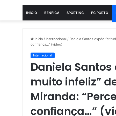
INÍCIO
BENFICA
SPORTING
FC PORTO
Início
/
Internacional
/
Daniela Santos expõe “atitud
confiança…” (vídeo)
Internacional
Daniela Santos 
muito infeliz” d
Miranda: “Perce
confiança…” (v