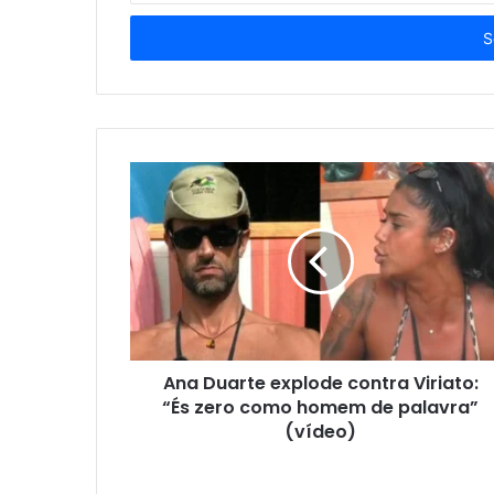
seu
endereço
de
email
Ana Duarte explode contra Viriato:
“És zero como homem de palavra”
(vídeo)