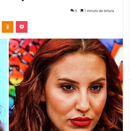
0
1 minuto de leitura
VK
OK
Pocket