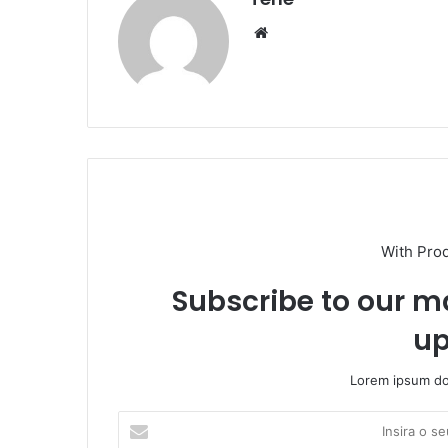
Website
With Pro
Subscribe to our ma
up
Lorem ipsum dol
Insira
o