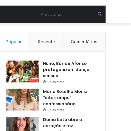
Procurar
por
Popular
Recente
Comentários
Nuno, Boris e Afonso
protagonizam dança
sensual
5 dias atrás
Maria Botelho Moniz
“interrompe”
confessionário
5 dias atrás
Dânia Neto abre o
coração e faz