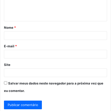
n
t
á
Nome
*
r
i
o
E-mail
*
*
Site
Salvar meus dados neste navegador para a próxima vez que
eu comentar.