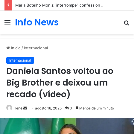
Maria Botelho Moniz “interrompe” confessionário
Info News
Menu
P
p
Início
/
Internacional
Internacional
Daniela Santos voltou ao
Big Brother e deixou um
recado (vídeo)
Mande
Tene
agosto 18, 2025
0
Menos de um minuto
um
e-
mail