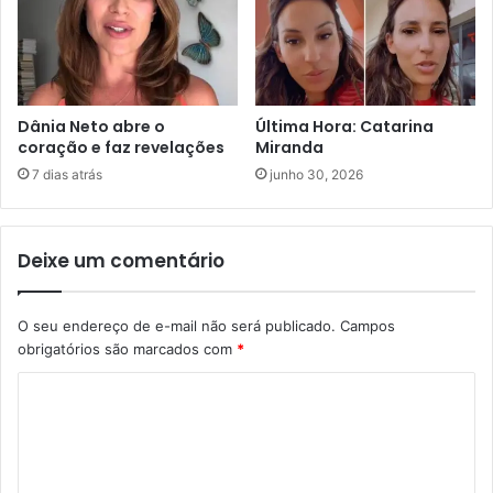
Dânia Neto abre o
Última Hora: Catarina
coração e faz revelações
Miranda
7 dias atrás
junho 30, 2026
Deixe um comentário
O seu endereço de e-mail não será publicado.
Campos
obrigatórios são marcados com
*
C
o
m
e