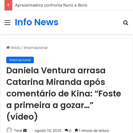
Apresentadora confronta Nuno e Boris
Info News
Menu
P
p
Início
/
Internacional
Internacional
Daniela Ventura arrasa
Catarina Miranda após
comentário de Kina: “Foste
a primeira a gozar…”
(vídeo)
Mande
Tene
agosto 19, 2025
0
1 minuto de leitura