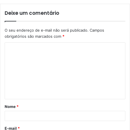
Deixe um comentário
O seu endereço de e-mail não será publicado.
Campos
obrigatórios são marcados com
*
C
o
m
e
n
t
á
Nome
*
r
i
o
E-mail
*