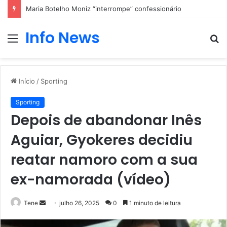
Maria Botelho Moniz “interrompe” confessionário
Info News
Menu
P
p
Início
/
Sporting
Sporting
Depois de abandonar Inês
Aguiar, Gyokeres decidiu
reatar namoro com a sua
ex-namorada (vídeo)
Mande
Tene
julho 26, 2025
0
1 minuto de leitura
um
e-