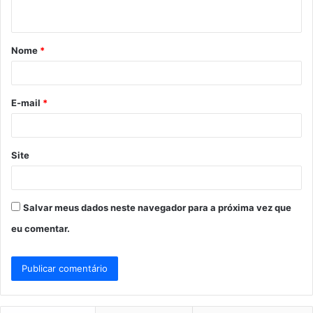
t
á
Nome
*
r
i
o
E-mail
*
*
Site
Salvar meus dados neste navegador para a próxima vez que
eu comentar.