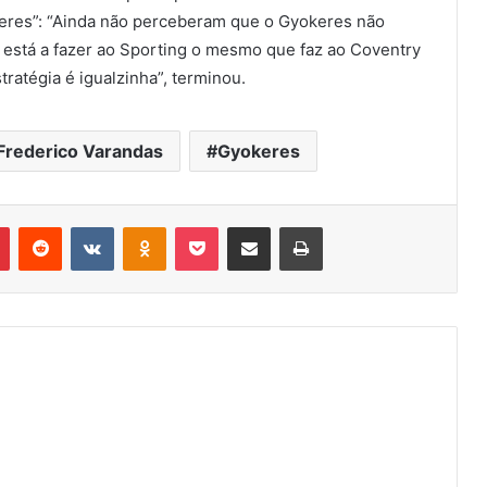
keres”: “Ainda não perceberam que o Gyokeres não
 está a fazer ao Sporting o mesmo que faz ao Coventry
ratégia é igualzinha”, terminou.
Frederico Varandas
Gyokeres
r
Pinterest
Reddit
VK
OK
Pocket
Compartilhar via e-mail
Imprimir