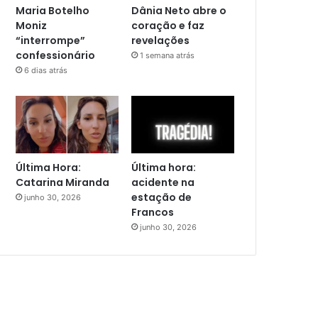
Maria Botelho
Dânia Neto abre o
Moniz
coração e faz
“interrompe”
revelações
confessionário
1 semana atrás
6 dias atrás
Última Hora:
Última hora:
Catarina Miranda
acidente na
estação de
junho 30, 2026
Francos
junho 30, 2026