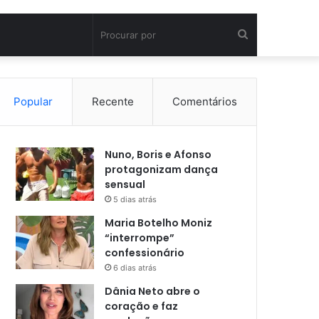
Procurar
por
Popular
Recente
Comentários
Nuno, Boris e Afonso
protagonizam dança
sensual
5 dias atrás
Maria Botelho Moniz
“interrompe”
confessionário
6 dias atrás
Dânia Neto abre o
coração e faz