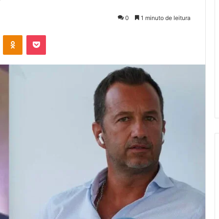
0
1 minuto de leitura
VK
OK
Pocket