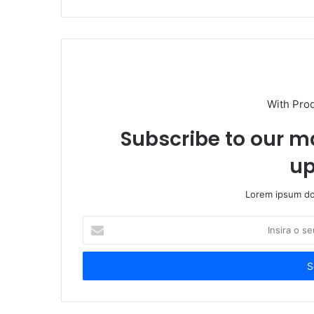
With Pro
Subscribe to our ma
up
Lorem ipsum dol
Insira
o
seu
endereço
de
email