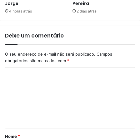
Jorge
Pereira
4 horas atrás
2 dias atrás
Deixe um comentário
O seu endereço de e-mail não será publicado.
Campos
obrigatórios são marcados com
*
C
o
m
e
n
t
á
Nome
*
r