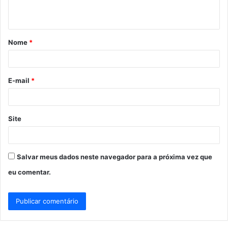
t
á
Nome
*
r
i
o
E-mail
*
*
Site
Salvar meus dados neste navegador para a próxima vez que
eu comentar.