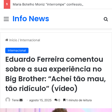
Maria Botelho Moniz “interrompe” confessionário
Info News
Menu
P
p
Início
/
Internacional
Internacional
Eduardo Ferreira comentou
sobre a sua experiência no
Big Brother: “Achei tão mau,
tão ridículo” (vídeo)
Mande
Tene
agosto 15, 2025
0
1 minuto de leitura
um
e-