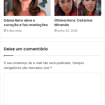
Dânia Neto abre o
Última Hora: Catarina
coração e faz revelações
Miranda
5 dias atrás
junho 30, 2026
Deixe um comentário
O seu endereço de e-mail não será publicado.
Campos
obrigatórios são marcados com
*
C
o
m
e
n