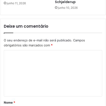
Schjelderup
junho 11, 2026
junho 10, 2026
Deixe um comentário
O seu endereço de e-mail não será publicado.
Campos
obrigatórios são marcados com
*
C
o
m
e
n
t
á
Nome
*
r