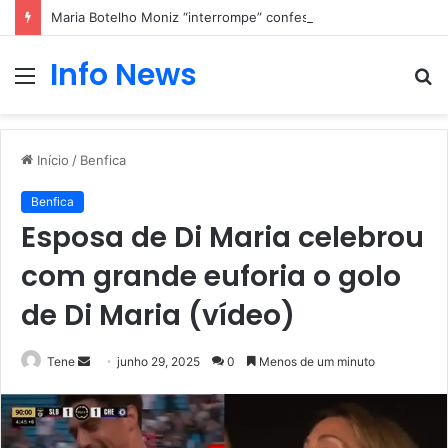
Maria Botelho Moniz “interrompe” confessionário
Info News
Menu
P
p
Início
/
Benfica
Benfica
Esposa de Di Maria celebrou
com grande euforia o golo
de Di Maria (vídeo)
Mande
Tene
junho 29, 2025
0
Menos de um minuto
um
e-
mail