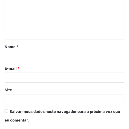
m
e
n
t
á
Nome
*
r
i
o
E-mail
*
*
Site
Salvar meus dados neste navegador para a próxima vez que
eu comentar.