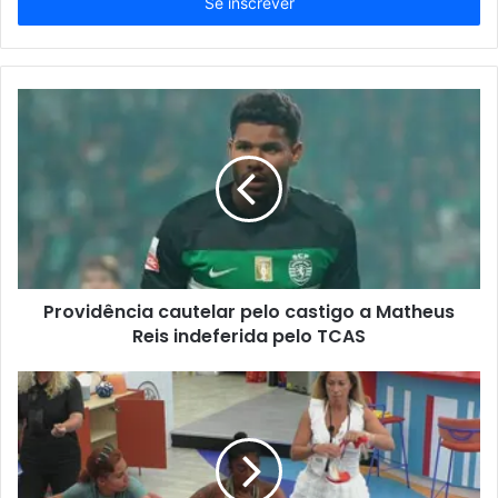
endereço
de
email
Providência cautelar pelo castigo a Matheus
Reis indeferida pelo TCAS