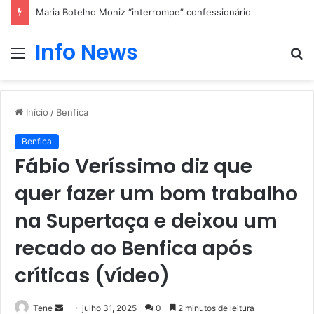
Maria Botelho Moniz “interrompe” confessionário
Info News
Menu
P
p
Início
/
Benfica
Benfica
Fábio Veríssimo diz que
quer fazer um bom trabalho
na Supertaça e deixou um
recado ao Benfica após
críticas (vídeo)
Mande
Tene
julho 31, 2025
0
2 minutos de leitura