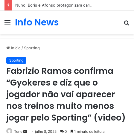
Nuno, Boris e Afonso protagonizam dança sensual
Info News
Menu
P
p
Início
/
Sporting
Sporting
Fabrizio Ramos confirma
“Gyokeres e diz que o
jogador não vai aparecer
nos treinos muito menos
jogar pelo Sporting” (vídeo)
Mande
Tene
julho 8, 2025
0
1 minuto de leitura