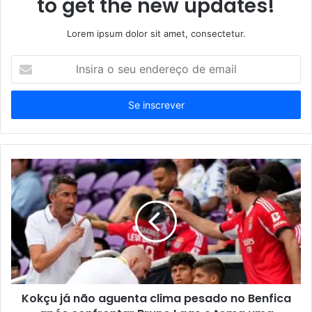
to get the new updates!
Lorem ipsum dolor sit amet, consectetur.
Insira
o
seu
endereço
de
email
Kokçu já não aguenta clima pesado no Benfica