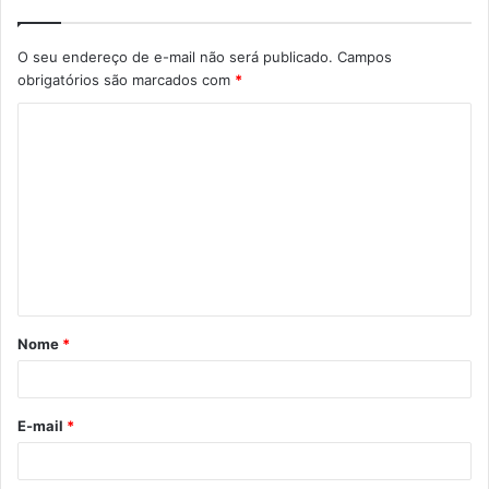
O seu endereço de e-mail não será publicado.
Campos
obrigatórios são marcados com
*
C
o
m
e
n
t
á
Nome
*
r
i
o
E-mail
*
*