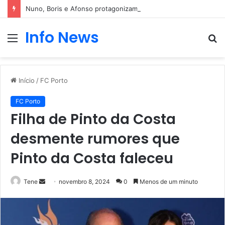
Nuno, Boris e Afonso protagonizam dança sensual
Info News
Menu
P
p
Início
/
FC Porto
FC Porto
Filha de Pinto da Costa
desmente rumores que
Pinto da Costa faleceu
Mande
Tene
novembro 8, 2024
0
Menos de um minuto
um
e-
mail