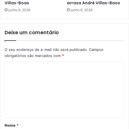
Villas-Boas
arrasa André Villas-Baos
junho 9, 2026
junho 6, 2026
Deixe um comentário
O seu endereço de e-mail não será publicado.
Campos
obrigatórios são marcados com
*
C
o
m
e
n
t
á
Nome
*
r