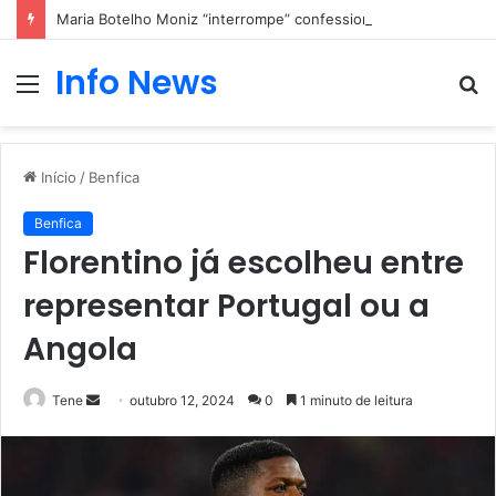
Maria Botelho Moniz “interrompe” confessionário
Info News
Menu
P
p
Início
/
Benfica
Benfica
Florentino já escolheu entre
representar Portugal ou a
Angola
Mande
Tene
outubro 12, 2024
0
1 minuto de leitura
um
e-
mail