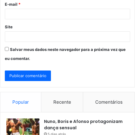
o
E-mail
*
*
Site
Salvar meus dados neste navegador para a próxima vez que
eu comentar.
Popular
Recente
Comentários
Nuno, Boris e Afonso protagonizam
dança sensual
5 dias atrás