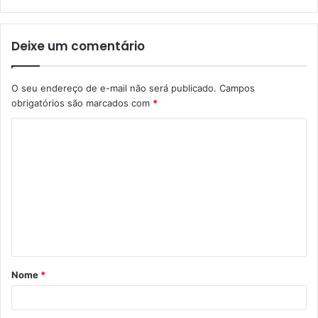
Deixe um comentário
O seu endereço de e-mail não será publicado.
Campos
obrigatórios são marcados com
*
C
o
m
e
n
t
á
Nome
*
r
i