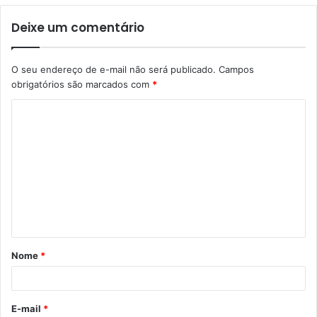
Deixe um comentário
O seu endereço de e-mail não será publicado.
Campos
obrigatórios são marcados com
*
C
o
m
e
n
t
á
Nome
*
r
i
o
E-mail
*