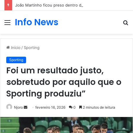
João Martinho ficou preso dentro de uma pequena aeronave
Info News
Menu
P
p
Início
/
Sporting
Sporting
Foi um resultado justo,
sobretudo por aquilo que o
Sporting produziu”
Mande
Njoro
fevereiro 16, 2026
0
2 minutos de leitura
um
e-
mail