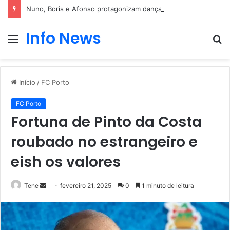
Nuno, Boris e Afonso protagonizam dança sensual
Info News
Menu
P
p
Início
/
FC Porto
FC Porto
Fortuna de Pinto da Costa
roubado no estrangeiro e
eish os valores
Mande
Tene
fevereiro 21, 2025
0
1 minuto de leitura
um
e-
mail