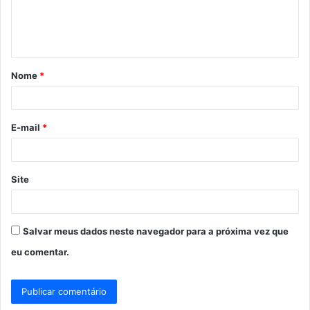
n
t
á
Nome
*
r
i
o
E-mail
*
*
Site
Salvar meus dados neste navegador para a próxima vez que
eu comentar.