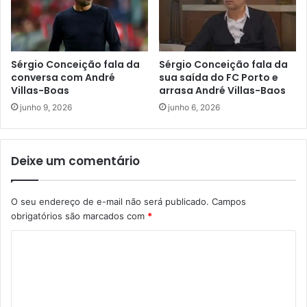
Sérgio Conceição fala da
Sérgio Conceição fala da
conversa com André
sua saída do FC Porto e
Villas-Boas
arrasa André Villas-Baos
junho 9, 2026
junho 6, 2026
Deixe um comentário
O seu endereço de e-mail não será publicado.
Campos
obrigatórios são marcados com
*
C
o
m
e