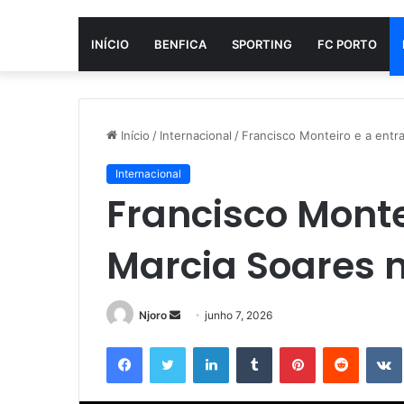
INÍCIO
BENFICA
SPORTING
FC PORTO
Início
/
Internacional
/
Francisco Monteiro e a entr
Internacional
Francisco Monte
Marcia Soares n
Mande
Njoro
junho 7, 2026
um
Facebook
Twitter
Linkedin
Tumblr
Pinterest
Reddit
e-
mail