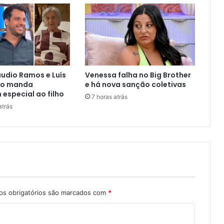
udio Ramos e Luís
Venessa falha no Big Brother
to manda
e há nova sanção coletivas
special ao filho
7 horas atrás
atrás
s obrigatórios são marcados com
*