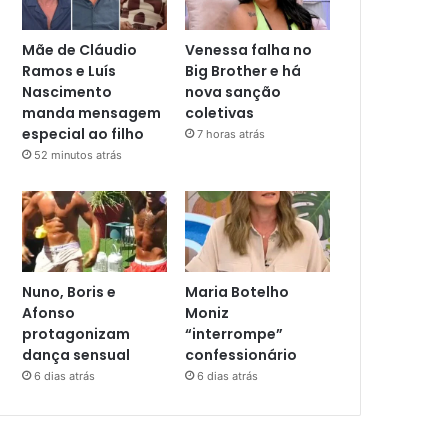
Mãe de Cláudio
Venessa falha no
Ramos e Luís
Big Brother e há
Nascimento
nova sanção
manda mensagem
coletivas
especial ao filho
7 horas atrás
52 minutos atrás
Nuno, Boris e
Maria Botelho
Afonso
Moniz
protagonizam
“interrompe”
dança sensual
confessionário
6 dias atrás
6 dias atrás