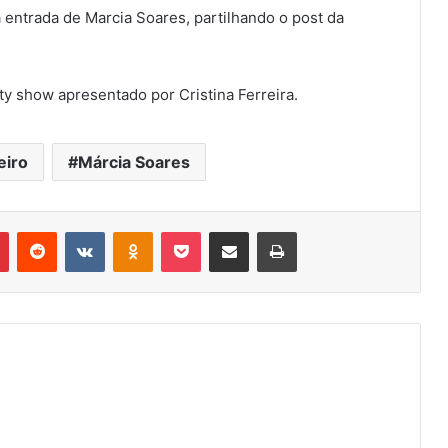
 entrada de Marcia Soares, partilhando o post da
y show apresentado por Cristina Ferreira.
eiro
Márcia Soares
r
Pinterest
Reddit
VK
OK
Pocket
Compartilhar via e-mail
Imprimir