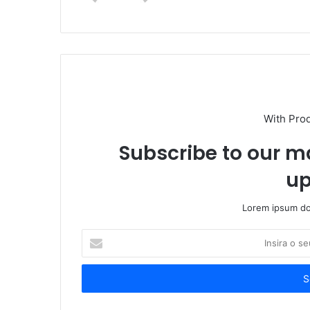
With Pro
Subscribe to our ma
up
Lorem ipsum dol
Insira
o
seu
endereço
de
email