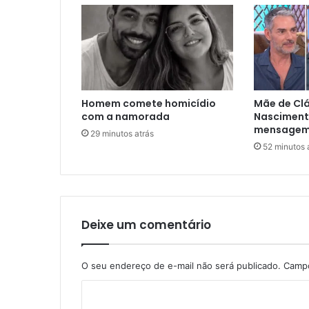
Homem comete homicídio
Mãe de Clá
com a namorada
Nascimen
mensagem e
29 minutos atrás
52 minutos 
Deixe um comentário
O seu endereço de e-mail não será publicado.
Campo
C