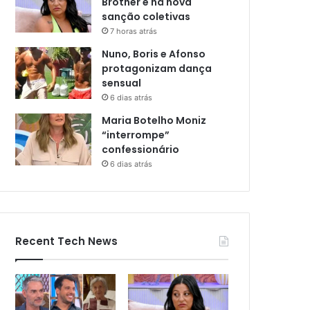
Brother e há nova
sanção coletivas
7 horas atrás
Nuno, Boris e Afonso
protagonizam dança
sensual
6 dias atrás
Maria Botelho Moniz
“interrompe”
confessionário
6 dias atrás
Recent Tech News