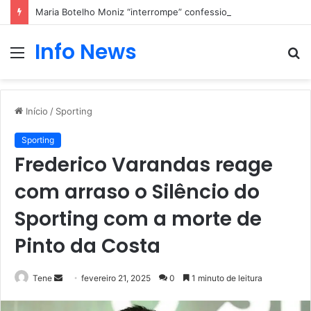
Maria Botelho Moniz “interrompe” confessionário
Info News
Menu
P
p
Início
/
Sporting
Sporting
Frederico Varandas reage
com arraso o Silêncio do
Sporting com a morte de
Pinto da Costa
Mande
Tene
fevereiro 21, 2025
0
1 minuto de leitura
um
e-