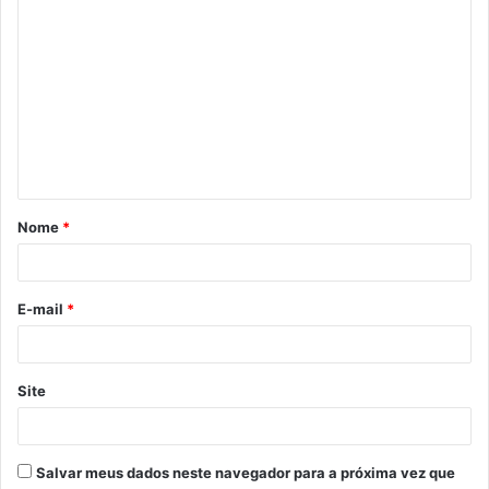
C
o
m
e
n
t
á
Nome
*
r
i
o
E-mail
*
*
Site
Salvar meus dados neste navegador para a próxima vez que