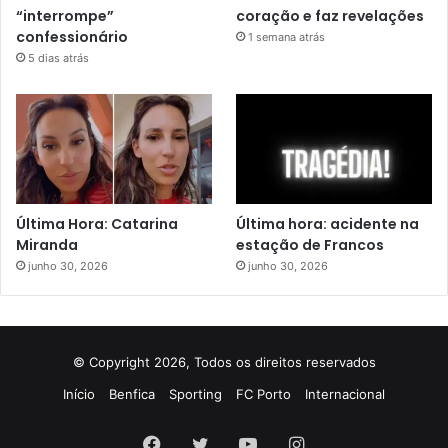
“interrompe”
coração e faz revelações
confessionário
1 semana atrás
5 dias atrás
Última Hora: Catarina
Última hora: acidente na
Miranda
estação de Francos
junho 30, 2026
junho 30, 2026
© Copyright 2026, Todos os direitos reservados
Início
Benfica
Sporting
FC Porto
Internacional
Facebook
Twitter
YouTube
Instagram