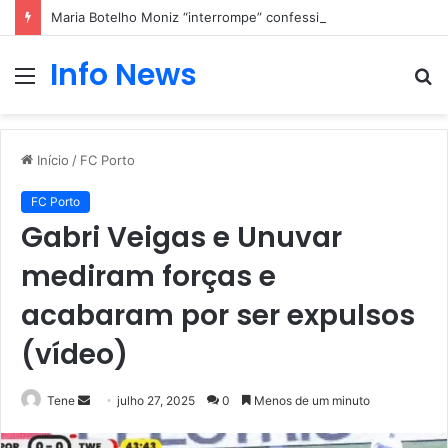
Maria Botelho Moniz “interrompe” confessionário
Info News
Menu
P
p
Início
/
FC Porto
FC Porto
Gabri Veigas e Unuvar
mediram forças e
acabaram por ser expulsos
(vídeo)
Mande
Tene
julho 27, 2025
0
Menos de um minuto
um
e-