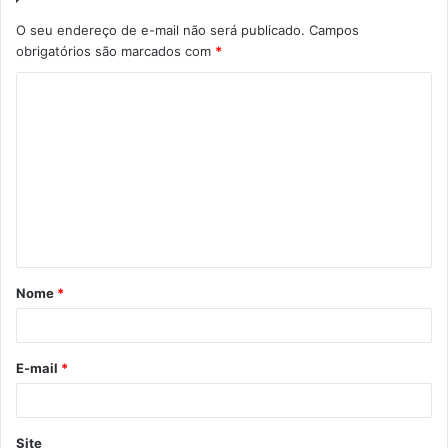
O seu endereço de e-mail não será publicado.
Campos
obrigatórios são marcados com
*
C
o
m
e
n
t
á
Nome
*
r
i
o
E-mail
*
*
Site