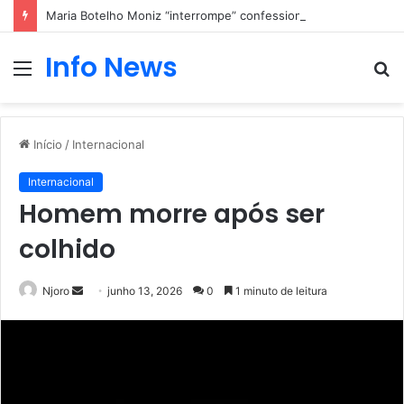
Maria Botelho Moniz “interrompe” confessionário
Info News
Menu
P
p
Início
/
Internacional
Internacional
Homem morre após ser
colhido
Mande
Njoro
junho 13, 2026
0
1 minuto de leitura
um
e-
mail