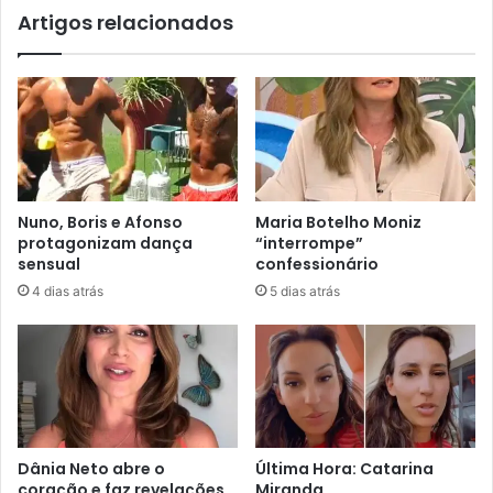
Artigos relacionados
Nuno, Boris e Afonso
Maria Botelho Moniz
protagonizam dança
“interrompe”
sensual
confessionário
4 dias atrás
5 dias atrás
Dânia Neto abre o
Última Hora: Catarina
coração e faz revelações
Miranda