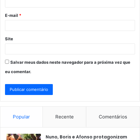
i
o
E-mail
*
*
Site
Salvar meus dados neste navegador para a próxima vez que
eu comentar.
Popular
Recente
Comentários
Nuno, Boris e Afonso protagonizam