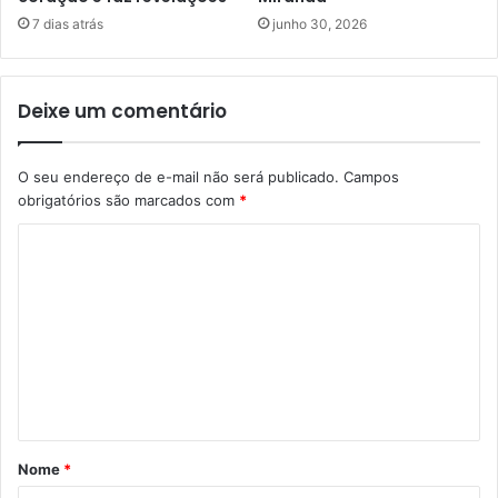
7 dias atrás
junho 30, 2026
Deixe um comentário
O seu endereço de e-mail não será publicado.
Campos
obrigatórios são marcados com
*
C
o
m
e
n
t
á
Nome
*
r