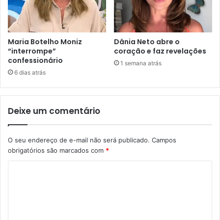
Maria Botelho Moniz
Dânia Neto abre o
“interrompe”
coração e faz revelações
confessionário
1 semana atrás
6 dias atrás
Deixe um comentário
O seu endereço de e-mail não será publicado.
Campos
obrigatórios são marcados com
*
C
o
m
e