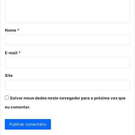
n
t
á
Nome
*
r
i
o
E-mail
*
*
Site
Salvar meus dados neste navegador para a próxima vez que
eu comentar.