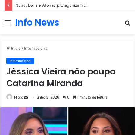
Nuno, Boris e Afonso protagonizam dança sensual
Info News
Menu
P
p
Início
/
Internacional
Internacional
Jéssica Vieira não poupa
Catarina Miranda
Mande
Njoro
junho 3, 2026
0
1 minuto de leitura
um
e-
mail