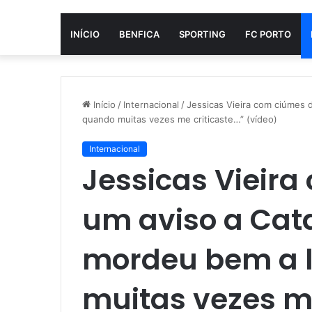
INÍCIO
BENFICA
SPORTING
FC PORTO
Início
/
Internacional
/
Jessicas Vieira com ciúmes d
quando muitas vezes me criticaste…” (vídeo)
Internacional
Jessicas Vieira
um aviso a Cata
mordeu bem a 
muitas vezes me