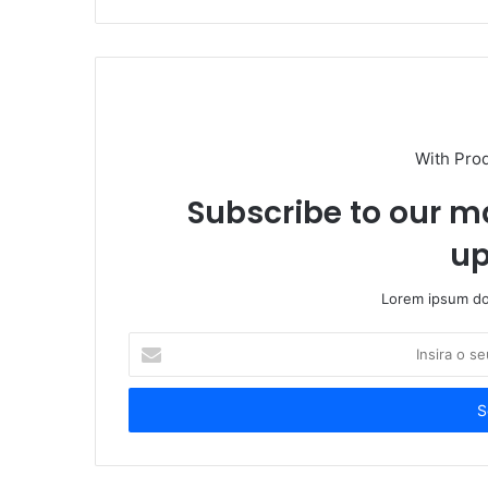
With Pro
Subscribe to our ma
up
Lorem ipsum dol
Insira
o
seu
endereço
de
email