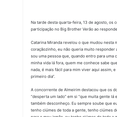
Na tarde desta quarta-feira, 13 de agosto, os
participação no Big Brother Verão ao responde
Catarina Miranda revelou o que mudou nesta n
coraçãozinho, eu não queria muito responder 
sou uma pessoa que, quando entro para uma ca
minha vida lá fora, quem me conhece sabe que 
nada, é mais fácil para mim viver aqui assim, 
primeiro dia“.
A concorrente de Almeirim destacou que os do
“desperta um lado” em si “que muita gente lá e
também desconheço. Eu sempre soube que eu e
tenho ciúmes de toda a gente, tenho ciúmes d
para o meu irmão, eu tenho ciúmes de toda a g