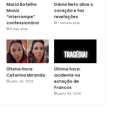
Maria Botelho
Dânia Neto abre o
Moniz
coração e faz
“interrompe”
revelações
confessionário
1 semana atrás
6 dias atrás
Última Hora:
Última hora:
Catarina Miranda
acidente na
estação de
junho 30, 2026
Francos
junho 30, 2026