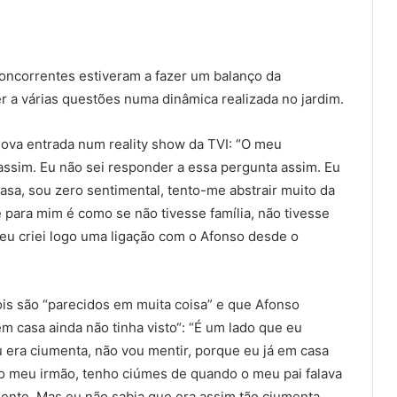
 concorrentes estiveram a fazer um balanço da
r a várias questões numa dinâmica realizada no jardim.
ova entrada num reality show da TVI: “O meu
assim. Eu não sei responder a essa pergunta assim. Eu
sa, sou zero sentimental, tento-me abstrair muito da
para mim é como se não tivesse família, não tivesse
e eu criei logo uma ligação com o Afonso desde o
is são “parecidos em muita coisa” e que Afonso
m casa ainda não tinha visto“: “É um lado que eu
ra ciumenta, não vou mentir, porque eu já em casa
o meu irmão, tenho ciúmes de quando o meu pai falava
ente. Mas eu não sabia que era assim tão ciumenta,