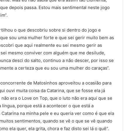
ue depois passa. Estou mais sentimental neste jogo
im“.
rtilhou o que descobriu sobre si dentro do jogo e
que sou uma mulher forte e que sei gerir muito bem as
scobri que aqui realmente eu sei mesmo gerir as
 sei mesmo conviver com alguém que me desilude,
unca desci do salto, continuo a não descer, por isso se
etamente a certeza que eu sou uma mulher do caraças“.
concorrente de Matosinhos aproveitou a ocasião para
ui ouvi muita coisa da Catarina, que se fosse ela já
to não era o Love on Top, que o luto não era aqui que se
 língua, porque está a acontecer o que está a
 Catarina na minha pele e eu queria ver como é que ela
ir muitos sentimentos, quando se vê o que se vê quando
mo ela quer, ela grita, chora e faz disto sei lá o quê“.