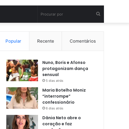
Procurar
por
Popular
Recente
Comentários
Nuno, Boris e Afonso
protagonizam dança
sensual
5 dias atrás
Maria Botelho Moniz
“interrompe”
confessionário
6 dias atrás
Dânia Neto abre o
coração e faz