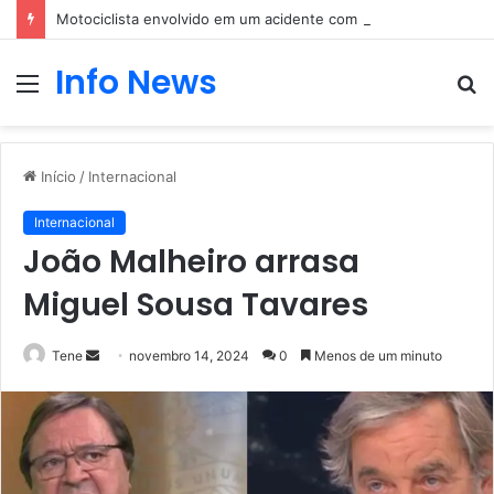
Motociclista envolvido em um acidente com um carro
Info News
Menu
P
p
Início
/
Internacional
Internacional
João Malheiro arrasa
Miguel Sousa Tavares
Mande
Tene
novembro 14, 2024
0
Menos de um minuto
um
e-
mail