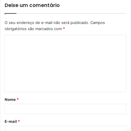
Deixe um comentário
O seu endereço de e-mail não será publicado.
Campos
obrigatórios são marcados com
*
C
o
m
e
n
t
á
Nome
*
r
i
o
E-mail
*
*