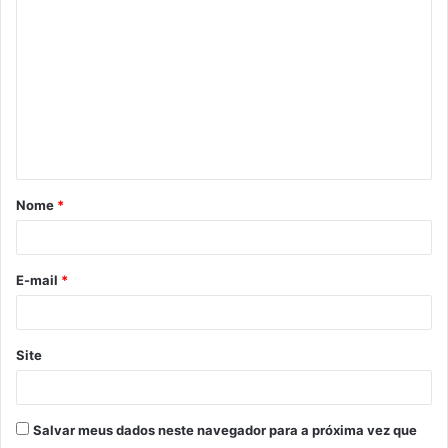
o
m
e
n
t
á
Nome
*
r
i
o
E-mail
*
*
Site
Salvar meus dados neste navegador para a próxima vez que