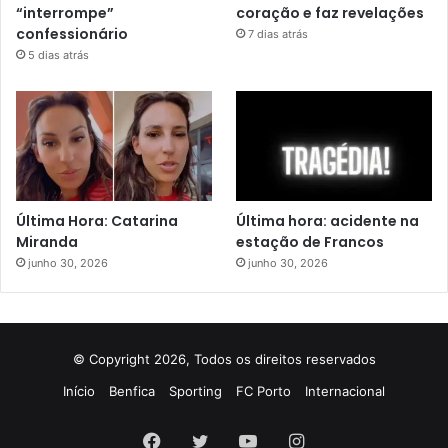
“interrompe”
coração e faz revelações
confessionário
7 dias atrás
5 dias atrás
Última Hora: Catarina
Última hora: acidente na
Miranda
estação de Francos
junho 30, 2026
junho 30, 2026
© Copyright 2026, Todos os direitos reservados
Início
Benfica
Sporting
FC Porto
Internacional
Facebook
Twitter
YouTube
Instagram