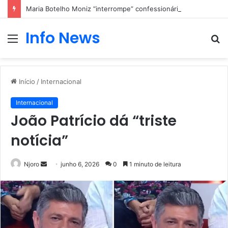
Maria Botelho Moniz “interrompe” confessionário
Info News
Menu
P
p
Início
/
Internacional
Internacional
João Patrício dá “triste
notícia”
Mande
Njoro
junho 6, 2026
0
1 minuto de leitura
um
e-
mail