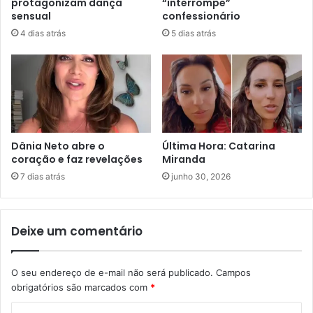
protagonizam dança
“interrompe”
sensual
confessionário
4 dias atrás
5 dias atrás
Dânia Neto abre o
Última Hora: Catarina
coração e faz revelações
Miranda
7 dias atrás
junho 30, 2026
Deixe um comentário
O seu endereço de e-mail não será publicado.
Campos
obrigatórios são marcados com
*
C