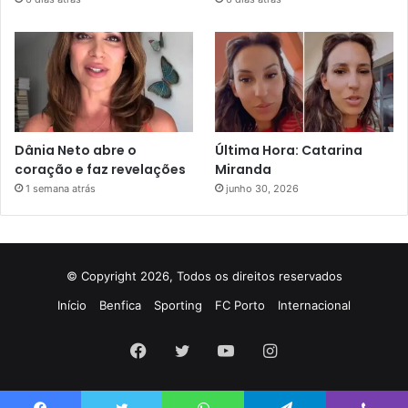
Dânia Neto abre o
Última Hora: Catarina
coração e faz revelações
Miranda
1 semana atrás
junho 30, 2026
© Copyright 2026, Todos os direitos reservados
Início
Benfica
Sporting
FC Porto
Internacional
Facebook
Twitter
YouTube
Instagram