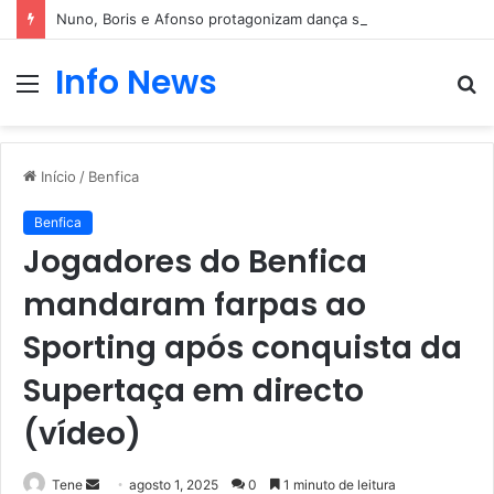
Nuno, Boris e Afonso protagonizam dança sensual
Info News
Menu
P
p
Início
/
Benfica
Benfica
Jogadores do Benfica
mandaram farpas ao
Sporting após conquista da
Supertaça em directo
(vídeo)
Mande
Tene
agosto 1, 2025
0
1 minuto de leitura