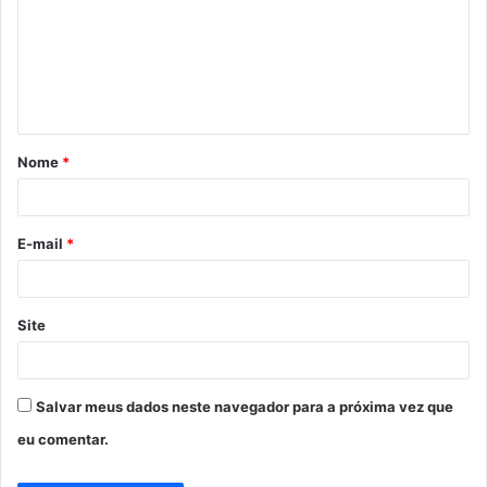
m
e
n
t
á
Nome
*
r
i
o
E-mail
*
*
Site
Salvar meus dados neste navegador para a próxima vez que
eu comentar.