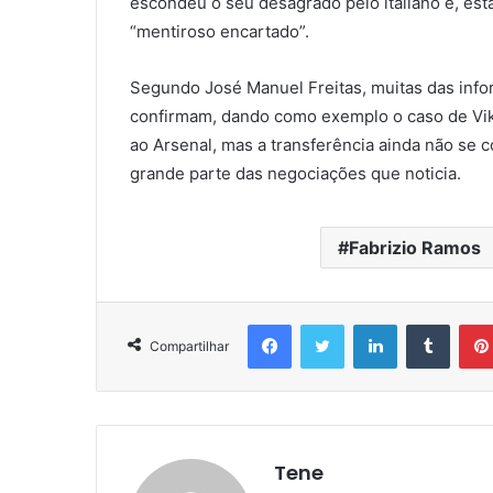
escondeu o seu desagrado pelo italiano e, esta
“mentiroso encartado”.
Segundo José Manuel Freitas, muitas das inf
confirmam, dando como exemplo o caso de Vik
ao Arsenal, mas a transferência ainda não se 
grande parte das negociações que noticia.
Fabrizio Ramos
Facebook
Twitter
Linkedin
Tumbl
Compartilhar
Tene