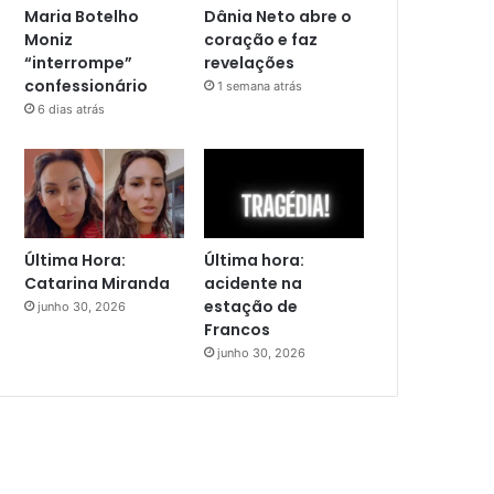
Maria Botelho
Dânia Neto abre o
Moniz
coração e faz
“interrompe”
revelações
confessionário
1 semana atrás
6 dias atrás
Última Hora:
Última hora:
Catarina Miranda
acidente na
estação de
junho 30, 2026
Francos
junho 30, 2026