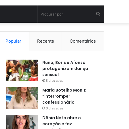
Procurar
por
Popular
Recente
Comentários
Nuno, Boris e Afonso
protagonizam dança
sensual
5 dias atrás
Maria Botelho Moniz
“interrompe”
confessionário
6 dias atrás
Dânia Neto abre o
coração e faz