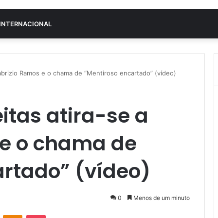
INTERNACIONAL
abrizio Ramos e o chama de “Mentiroso encartado” (vídeo)
itas atira-se a
 e o chama de
artado” (vídeo)
0
Menos de um minuto
VK
OK
Pocket