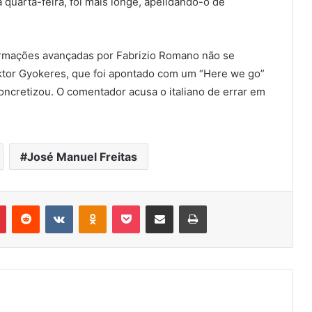
 quarta-feira, foi mais longe, apelidando-o de
ormações avançadas por Fabrizio Romano não se
tor Gyokeres, que foi apontado com um “Here we go”
concretizou. O comentador acusa o italiano de errar em
José Manuel Freitas
r
Pinterest
Reddit
VK
OK
Pocket
Compartilhar via e-mail
Imprimir