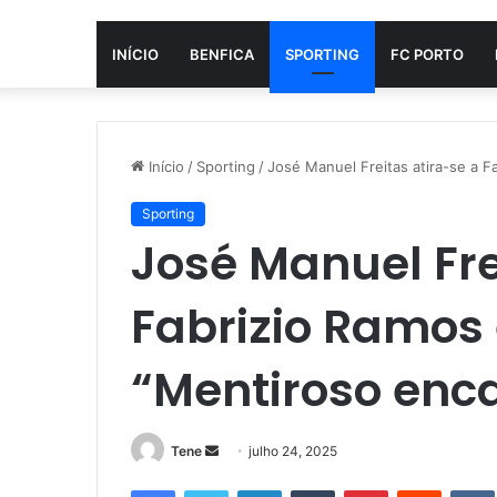
INÍCIO
BENFICA
SPORTING
FC PORTO
Início
/
Sporting
/
José Manuel Freitas atira-se a F
Sporting
José Manuel Fre
Fabrizio Ramos
“Mentiroso enc
Mande
Tene
julho 24, 2025
um
Facebook
Twitter
Linkedin
Tumblr
Pinterest
Reddit