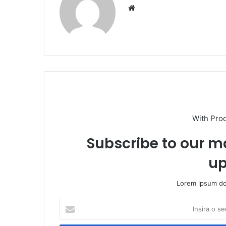
Website
With Pro
Subscribe to our ma
up
Lorem ipsum dol
Insira
o
seu