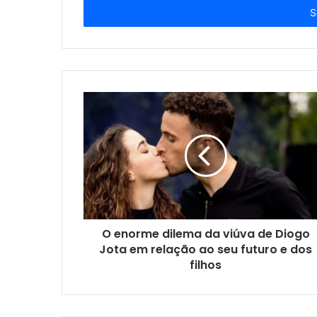
endereço
de
email
O enorme dilema da viúva de Diogo
Jota em relação ao seu futuro e dos
filhos