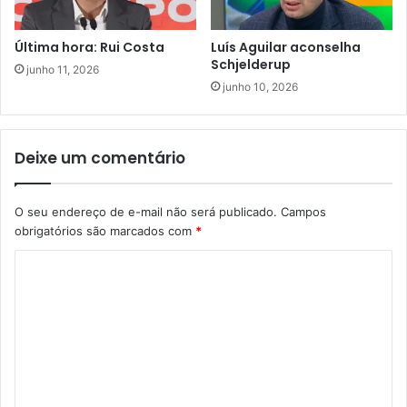
Última hora: Rui Costa
Luís Aguilar aconselha
Schjelderup
junho 11, 2026
junho 10, 2026
Deixe um comentário
O seu endereço de e-mail não será publicado.
Campos
obrigatórios são marcados com
*
C
o
m
e
n
t