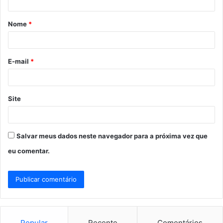
á
Nome
*
r
i
o
E-mail
*
*
Site
Salvar meus dados neste navegador para a próxima vez que
eu comentar.
Popular
Recente
Comentários