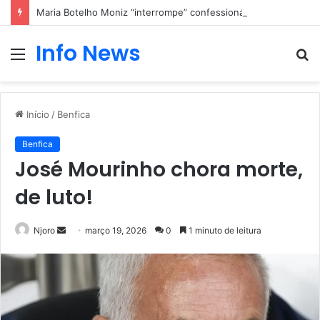
Maria Botelho Moniz “interrompe” confessionário
Info News
Menu
P
p
Início
/
Benfica
Benfica
José Mourinho chora morte,
de luto!
Mande
Njoro
março 19, 2026
0
1 minuto de leitura
um
e-
mail