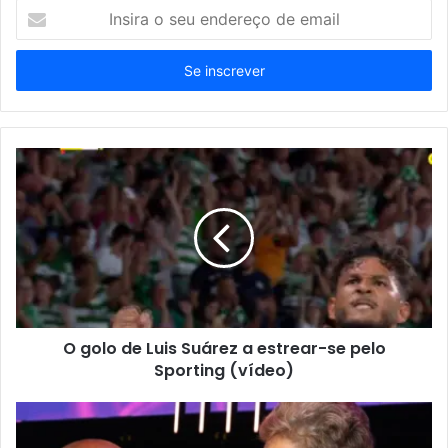
Insira
o
seu
endereço
de
email
O golo de Luis Suárez a estrear-se pelo
Sporting (vídeo)