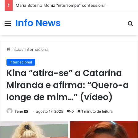
Maria Botelho Moniz “interrompe” confessionário
Info News
Menu
P
p
Início
/
Internacional
Internacional
Kina “atira-se” a Catarina
Miranda e afirma: “Quero-a
longe de mim…” (vídeo)
Mande
Tene
agosto 17, 2025
0
1 minuto de leitura
um
e-
mail