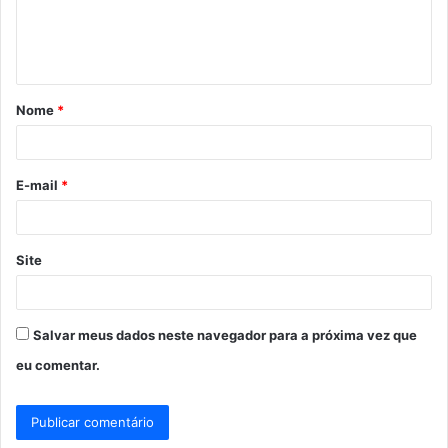
n
t
á
Nome
*
r
i
o
E-mail
*
*
Site
Salvar meus dados neste navegador para a próxima vez que
eu comentar.