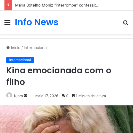
Maria Botelho Moniz “interrompe” confessionário
Info News
Menu
P
p
Início
/
Internacional
Internacional
Kina emocianada com o
filho
Mande
Njoro
maio 17, 2026
0
1 minuto de leitura
um
e-
mail