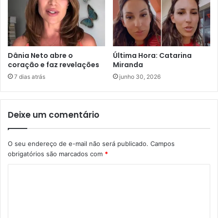
Dânia Neto abre o
Última Hora: Catarina
coração e faz revelações
Miranda
7 dias atrás
junho 30, 2026
Deixe um comentário
O seu endereço de e-mail não será publicado.
Campos
obrigatórios são marcados com
*
C
o
m
e