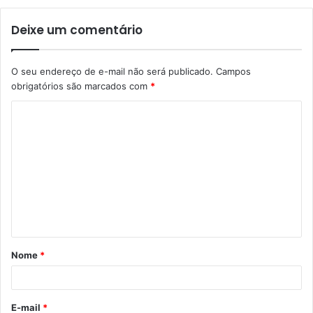
Deixe um comentário
O seu endereço de e-mail não será publicado.
Campos
obrigatórios são marcados com
*
C
o
m
e
n
t
á
Nome
*
r
i
o
E-mail
*