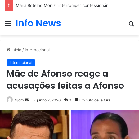
Maria Botelho Moniz “interrompe” confessionário
Info News
Menu
P
p
Início
/
Internacional
Internacional
Mãe de Afonso reage a
acusações feitas a Afonso
Mande
Njoro
junho 2, 2026
0
1 minuto de leitura
um
e-
mail