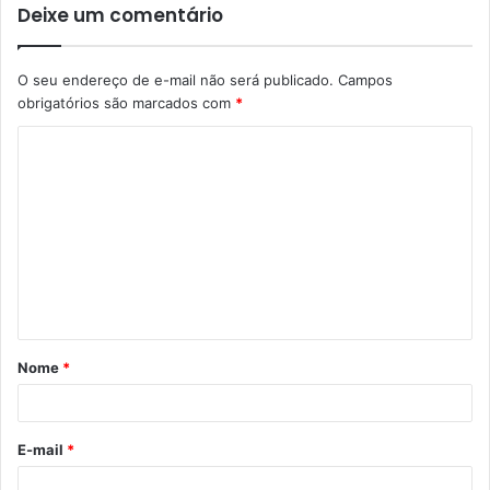
Deixe um comentário
O seu endereço de e-mail não será publicado.
Campos
obrigatórios são marcados com
*
C
o
m
e
n
t
á
Nome
*
r
i
o
E-mail
*
*