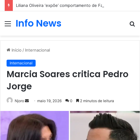
Liliana Oliveira ‘expõe’ comportamento de Fábio Pereira
Info News
Menu
P
p
Início
/
Internacional
Internacional
Marcia Soares critica Pedro
Jorge
Mande
Njoro
maio 19, 2026
0
2 minutos de leitura
um
e-
mail