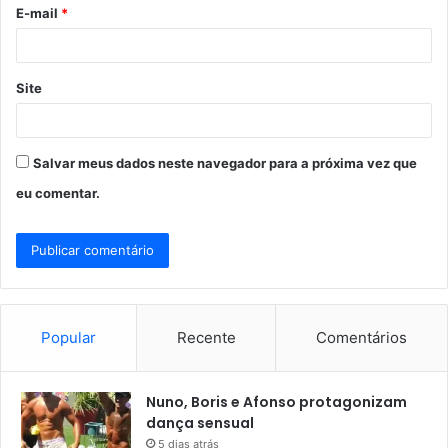
o
E-mail
*
*
Site
Salvar meus dados neste navegador para a próxima vez que
eu comentar.
Popular
Recente
Comentários
Nuno, Boris e Afonso protagonizam
dança sensual
5 dias atrás