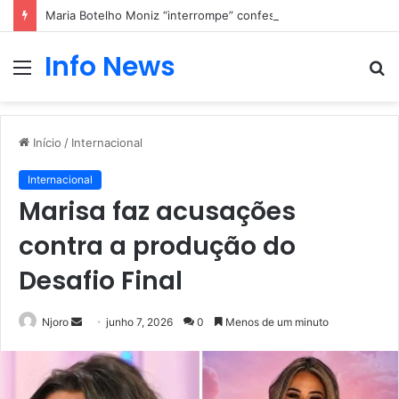
Maria Botelho Moniz “interrompe” confessionário
Info News
Menu
P
p
Início
/
Internacional
Internacional
Marisa faz acusações
contra a produção do
Desafio Final
Mande
Njoro
junho 7, 2026
0
Menos de um minuto
um
e-
mail