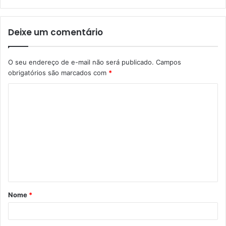
Deixe um comentário
O seu endereço de e-mail não será publicado.
Campos
obrigatórios são marcados com
*
C
o
m
e
n
t
á
Nome
*
r
i