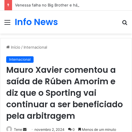
Venessa falha no Big Brother e há nova sanção coletivas
Info News
Menu
P
p
Início
/
Internacional
Internacional
Mauro Xavier comentou a
saída de Rúben Amorim e
diz que o Sporting vai
continuar a ser beneficiado
pela arbitragem
Mande
Tene
novembro 2, 2024
0
Menos de um minuto