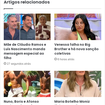
Artigos relacionados
Mãe de Cláudio Ramos e
Venessa falha no Big
Luís Nascimento manda
Brother e há nova sanção
mensagem especial ao
coletivas
filho
6 horas atrás
27 segundos atrás
Nuno, Boris e Afonso
Maria Botelho Moniz