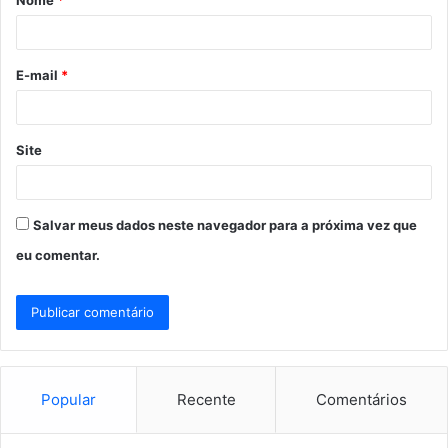
Nome
*
r
i
o
E-mail
*
*
Site
Salvar meus dados neste navegador para a próxima vez que
eu comentar.
Popular
Recente
Comentários