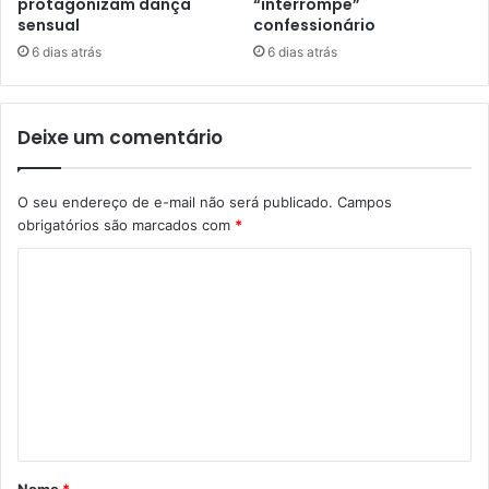
protagonizam dança
“interrompe”
sensual
confessionário
6 dias atrás
6 dias atrás
Deixe um comentário
O seu endereço de e-mail não será publicado.
Campos
obrigatórios são marcados com
*
C
o
m
e
n
t
á