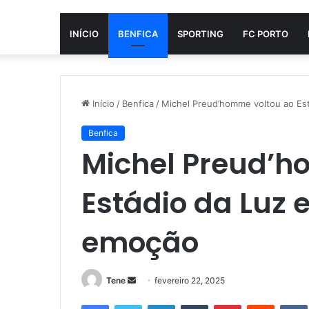
INÍCIO
BENFICA
SPORTING
FC PORTO
Início
/
Benfica
/
Michel Preud’homme voltou ao Es
Benfica
Michel Preud’h
Estádio da Luz 
emoção
Mande
Tene
fevereiro 22, 2025
um
Facebook
Twitter
Linkedin
Tumblr
Pinterest
Reddit