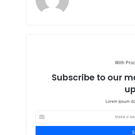
With Pro
Subscribe to our ma
up
Lorem ipsum dol
Insira
o
seu
endereço