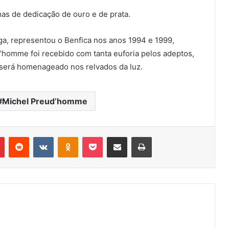
as de dedicação de ouro e de prata.
ga, representou o Benfica nos anos 1994 e 1999,
homme foi recebido com tanta euforia pelos adeptos,
 será homenageado nos relvados da luz.
Michel Preud’homme
r
Pinterest
Reddit
VK
OK
Pocket
Compartilhar via e-mail
Imprimir