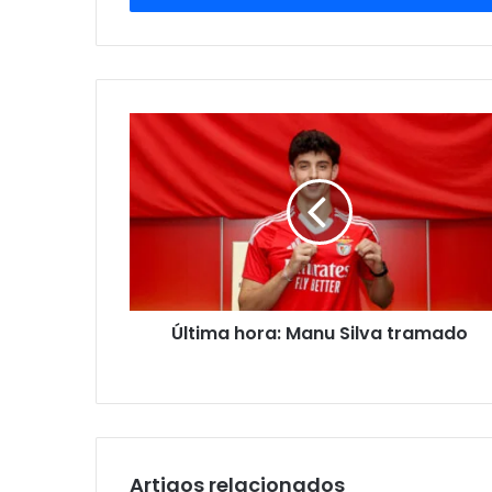
de
email
Última hora: Manu Silva tramado
Artigos relacionados