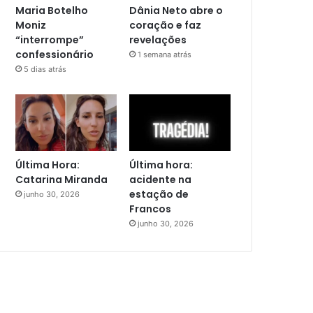
Maria Botelho
Dânia Neto abre o
Moniz
coração e faz
“interrompe”
revelações
confessionário
1 semana atrás
5 dias atrás
Última Hora:
Última hora:
Catarina Miranda
acidente na
estação de
junho 30, 2026
Francos
junho 30, 2026