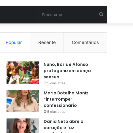
Procurar
por
Popular
Recente
Comentários
Nuno, Boris e Afonso
protagonizam dança
sensual
5 dias atrás
Maria Botelho Moniz
“interrompe”
confessionário
5 dias atrás
Dânia Neto abre o
coração e faz