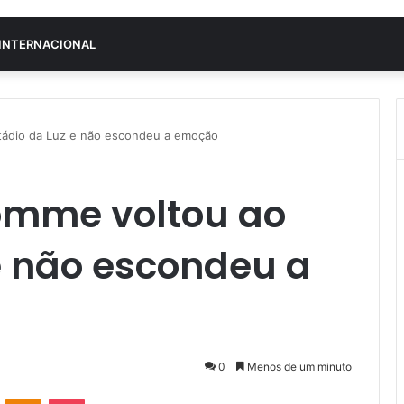
INTERNACIONAL
tádio da Luz e não escondeu a emoção
omme voltou ao
e não escondeu a
0
Menos de um minuto
VK
OK
Pocket